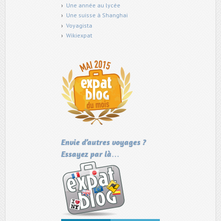
Une année au lycée
Une suisse à Shanghai
Voyagista
Wikiexpat
Envie d’autres voyages ?
Essayez par là…