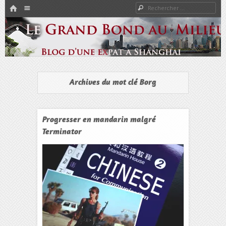
HOME
Rechercher
Menu
PASSER AU CONTENU
Expat à Shanghai en famille – Vivre en Chine – Blog
Le Grand Bond Au Milieu
Archives du mot clé
Borg
Progresser en mandarin malgré
Terminator