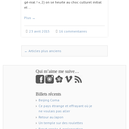
gé-nial ! », 2) on se heurte au choc culturel initial
et …
Plus
→
23 avril 2015
16 commentaires
←
Articles plus anciens
Naviguer dans les articles
Qui m’aime me suive…
Billets récents
Beijing Coma
Ce pays étrange et effrayant où je
ne voulais pas aller
Retour au Japon
Un temple sur des roulettes
Expat année 4, prolongation.