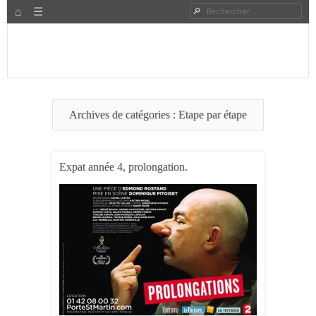
HOME
Rechercher
Menu
PASSER AU CONTENU
Expat à Shanghai en famille – Vivre en Chine – Blog
Le Grand Bond Au Milieu
Archives de catégories :
Etape par étape
Expat année 4, prolongation.