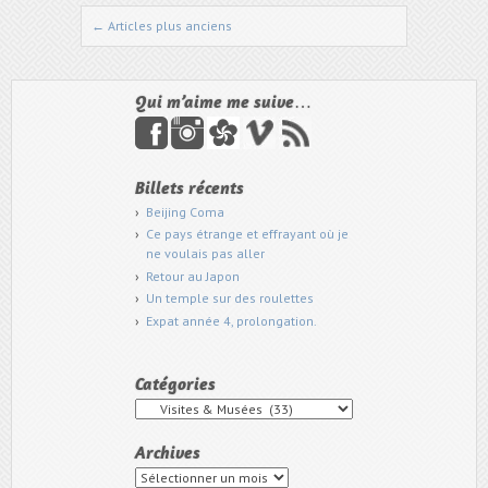
←
Articles plus anciens
Naviguer dans les articles
Qui m’aime me suive…
Billets récents
Beijing Coma
Ce pays étrange et effrayant où je
ne voulais pas aller
Retour au Japon
Un temple sur des roulettes
Expat année 4, prolongation.
Catégories
Catégories
Archives
Archives