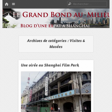
HOME
Rechercher
Menu
PASSER AU CONTENU
Expat à Shanghai en famille – Vivre en Chine – Blog
Le Grand Bond Au Milieu
Archives de catégories :
Visites &
Musées
Une virée au Shanghai Film Park