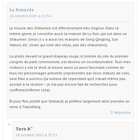
La Renarde
26 octobre 2015 à 12:56
Le musée des Shikumen est effectivement très mignon. Dans le
même genre, je conseille aussi la maison de Lu Xun, qui est dans un
Shikumen. Sinon, il y a aussi les maisons de Song Qingling, Sun
Yatsen, etc. (mais qui sont des villas, pas des shikumens).
La photo devant le grand drapeau rouge, à l’entrée du site du premier
congrès du parti communiste, est devenu un incontournable. Tous mes
visiteurs y ont le droit. Je trouve aussi ça aussi fascinant comme de
tous les personnages présents (représentés par leurs statues de cire),
seul Mao a survécu (la rumeur dit cependant qu’il n’avait même pas
assisté à la réunion – je n’ai pas encore fait de recherches pour
confirmer/infirmer cela).
Et pour finir, plutôt que Xintiandi, je préfère largement aller prendre un
verre à Tianzifang.
Répondre
Tara B.
26 octobre 2015 à 15:51