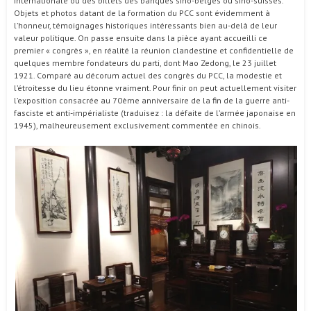
internationale ou des billets des banques sino-belges ou sino-suisses.
Objets et photos datant de la formation du PCC sont évidemment à
l’honneur, témoignages historiques intéressants bien au-delà de leur
valeur politique. On passe ensuite dans la pièce ayant accueilli ce
premier « congrès », en réalité la réunion clandestine et confidentielle de
quelques membre fondateurs du parti, dont Mao Zedong, le 23 juillet
1921. Comparé au décorum actuel des congrès du PCC, la modestie et
l’étroitesse du lieu étonne vraiment. Pour finir on peut actuellement visiter
l’exposition consacrée au 70ème anniversaire de la fin de la guerre anti-
fasciste et anti-impérialiste (traduisez : la défaite de l’armée japonaise en
1945), malheureusement exclusivement commentée en chinois.