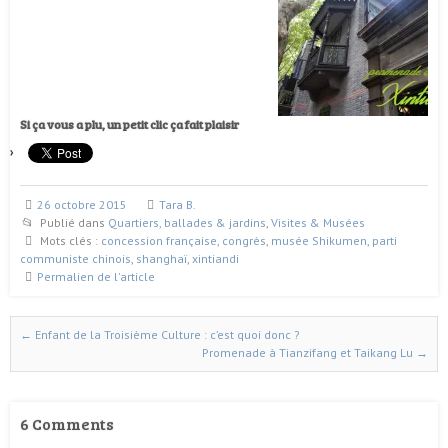
Si ça vous a plu, un petit clic ça fait plaisir
26 octobre 2015
Tara B.
Publié dans
Quartiers, ballades & jardins
,
Visites & Musées
Mots clés :
concession française
,
congrès
,
musée Shikumen
,
parti
communiste chinois
,
shanghaï
,
xintiandi
Permalien de l'article
←
Enfant de la Troisième Culture : c’est quoi donc ?
Naviguer dans les articles
Promenade à Tianzifang et Taikang Lu
→
6 Comments