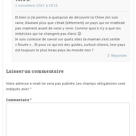
1 novembre 2015 à 18:25
Et bien si j’ai permis à quelqu’un de découvrir la Chine j’en suis
ravie, d’autant plus que c’était (bêtement) un pays qui ne m’attirait
pas vraiment avant de venir y vivre. Comme quoi il n’y a que les
imbéciles qui ne changent pas d’avis 😉
Je suis curieuse de savoir sur quels sites ta maman s’est sentie
« flouée »… Et pour ce qui est des guides, surtout chinois, leur pays
est toujours le plus beau pays du monde non ?
Répondre
Laisser un commentaire
Votre adresse e-mail ne sera pas publiée.
Les champs obligatoires sont
indiqués avec
*
Commentaire
*