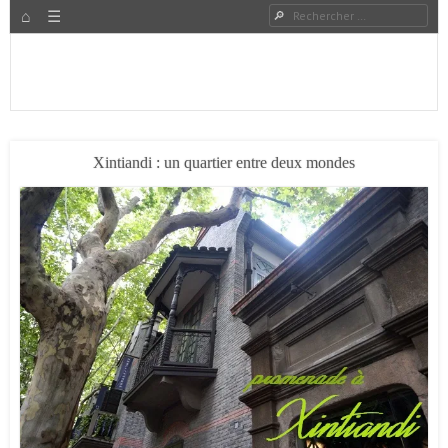
HOME
Rechercher
Menu
PASSER AU CONTENU
Expat à Shanghai en famille – Vivre en Chine – Blog
Le Grand Bond Au Milieu
Xintiandi : un quartier entre deux mondes