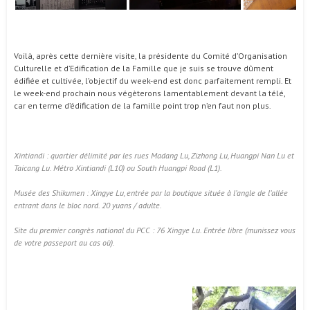
Voilà, après cette dernière visite, la présidente du Comité d’Organisation
Culturelle et d’Edification de la Famille que je suis se trouve dûment
édifiée et cultivée, l’objectif du week-end est donc parfaitement rempli. Et
le week-end prochain nous végèterons lamentablement devant la télé,
car en terme d’édification de la famille point trop n’en faut non plus.
Xintiandi : quartier délimité par les rues Madang Lu, Zizhong Lu, Huangpi Nan Lu et
Taicang Lu. Métro Xintiandi (L10) ou South Huangpi Road (L1).
Musée des Shikumen : Xingye Lu, entrée par la boutique située à l’angle de l’allée
entrant dans le bloc nord. 20 yuans / adulte.
Site du premier congrès national du PCC : 76 Xingye Lu. Entrée libre (munissez vous
de votre passeport au cas où).