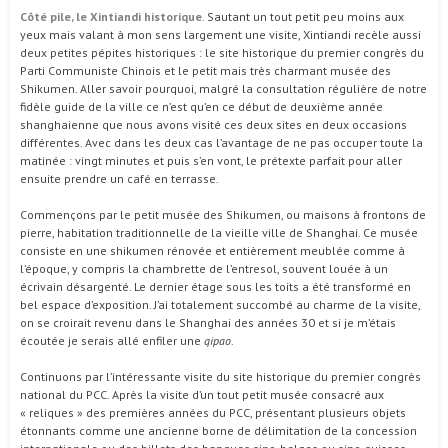
Côté pile, le Xintiandi historique
. Sautant un tout petit peu moins aux
yeux mais valant à mon sens largement une visite, Xintiandi recèle aussi
deux petites pépites historiques : le site historique du premier congrès du
Parti Communiste Chinois et le petit mais très charmant musée des
Shikumen. Aller savoir pourquoi, malgré la consultation régulière de notre
fidèle guide de la ville ce n’est qu’en ce début de deuxième année
shanghaienne que nous avons visité ces deux sites en deux occasions
différentes. Avec dans les deux cas l’avantage de ne pas occuper toute la
matinée : vingt minutes et puis s’en vont, le prétexte parfait pour aller
ensuite prendre un café en terrasse.
Commençons par le petit musée des Shikumen, ou maisons à frontons de
pierre, habitation traditionnelle de la vieille ville de Shanghai. Ce musée
consiste en une shikumen rénovée et entièrement meublée comme à
l’époque, y compris la chambrette de l’entresol, souvent louée à un
écrivain désargenté. Le dernier étage sous les toits a été transformé en
bel espace d’exposition. J’ai totalement succombé au charme de la visite,
on se croirait revenu dans le Shanghai des années 30 et si je m’étais
écoutée je serais allé enfiler une
qipao
.
Continuons par l’intéressante visite du site historique du premier congrès
national du PCC. Après la visite d’un tout petit musée consacré aux
« reliques » des premières années du PCC, présentant plusieurs objets
étonnants comme une ancienne borne de délimitation de la concession