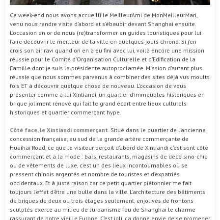
Ce week-end nous avons accueilli le MeilleurAmi de MonMeilleurMari,
venu nous rendre visite d’abord et s’ébaubir devant Shanghai ensuite.
L’occasion en or de nous (re)transformer en guides touristiques pour lui
faire découvrir le meilleur de la ville en quelques jours chrono. Si j’en
crois son air ravi quand on en a eu fini avec lui, voilà encore une mission
réussie pour le Comité d’Organisation Culturelle et d’Edification de la
Famille dont je suis la présidente autoproclamée. Mission d’autant plus
réussie que nous sommes parvenus à combiner des sites déjà vus moults
fois ET à découvrir quelque chose de nouveau. L’occasion de vous
présenter comme à lui Xintiandi, un quartier d’immeubles historiques en
brique joliment rénové qui fait le grand écart entre lieux culturels
historiques et quartier commerçant hype.
Côté face, le Xintiandi commerçant
. Situé dans le quartier de l’ancienne
concession française, au sud de la grande artère commerçante de
Huaihai Road, ce que le visiteur perçoit d’abord de Xintiandi c’est sont côté
commerçant et à la mode : bars, restaurants, magasins de déco sino-chic
ou de vêtements de luxe, c’est un des lieux incontournables où se
pressent chinois argentés et nombre de touristes et d’expatriés
occidentaux. Et à juste raison car ce petit quartier piétonnier me fait
toujours l’effet d’être une bulle dans la ville. L’architecture des bâtiments
de briques de deux ou trois étages seulement, enjolivés de frontons
sculptés exerce au milieu de l’urbanisme fou de Shanghai le charme
rassurant de notre vieille Europe. C’est joli, ça donne envie de se promener