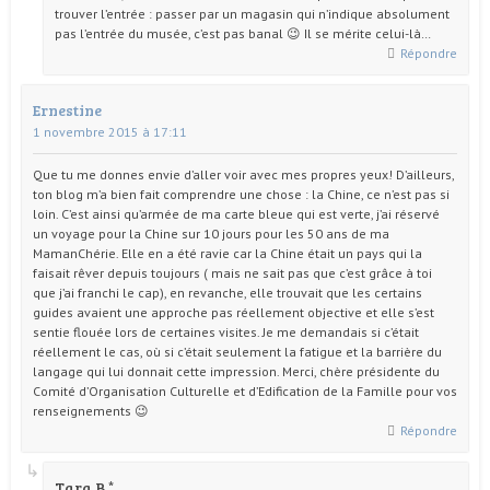
trouver l’entrée : passer par un magasin qui n’indique absolument
pas l’entrée du musée, c’est pas banal 😉 Il se mérite celui-là…
Répondre
Ernestine
1 novembre 2015 à 17:11
Que tu me donnes envie d’aller voir avec mes propres yeux! D’ailleurs,
ton blog m’a bien fait comprendre une chose : la Chine, ce n’est pas si
loin. C’est ainsi qu’armée de ma carte bleue qui est verte, j’ai réservé
un voyage pour la Chine sur 10 jours pour les 50 ans de ma
MamanChérie. Elle en a été ravie car la Chine était un pays qui la
faisait rêver depuis toujours ( mais ne sait pas que c’est grâce à toi
que j’ai franchi le cap), en revanche, elle trouvait que les certains
guides avaient une approche pas réellement objective et elle s’est
sentie flouée lors de certaines visites. Je me demandais si c’était
réellement le cas, où si c’était seulement la fatigue et la barrière du
langage qui lui donnait cette impression. Merci, chère présidente du
Comité d’Organisation Culturelle et d’Edification de la Famille pour vos
renseignements 😉
Répondre
Tara B.