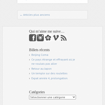
←
Articles plus anciens
Naviguer dans les articles
Qui m’aime me suive…
Billets récents
Beijing Coma
Ce pays étrange et effrayant où je
ne voulais pas aller
Retour au Japon
Un temple sur des roulettes
Expat année 4, prolongation.
Catégories
Catégories