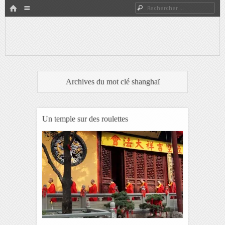
HOME
Rechercher
Menu
PASSER AU CONTENU
Expat à Shanghai en famille – Vivre en Chine – Blog
Le Grand Bond Au Milieu
Archives du mot clé
shanghaï
Un temple sur des roulettes