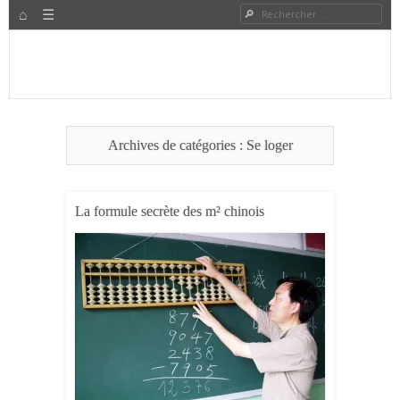
HOME
Rechercher
Menu
PASSER AU CONTENU
Expat à Shanghai en famille – Vivre en Chine – Blog
Le Grand Bond Au Milieu
Archives de catégories :
Se loger
La formule secrète des m² chinois