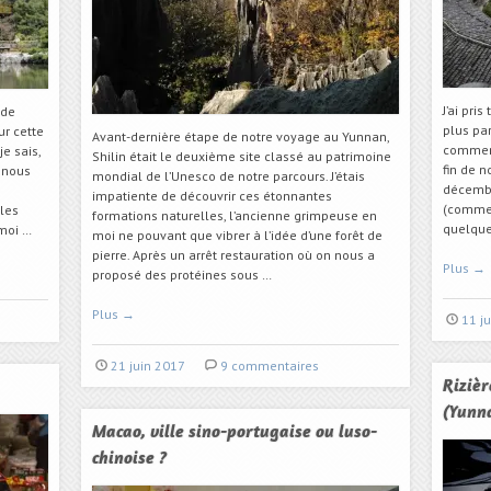
J’ai pri
 de
plus pa
ur cette
Avant-dernière étape de notre voyage au Yunnan,
commenc
je sais,
Shilin était le deuxième site classé au patrimoine
fin de 
 nous
mondial de l’Unesco de notre parcours. J’étais
décembr
impatiente de découvrir ces étonnantes
(comme 
ales
formations naturelles, l’ancienne grimpeuse en
quelqu
 moi …
moi ne pouvant que vibrer à l’idée d’une forêt de
pierre. Après un arrêt restauration où on nous a
Plus
→
proposé des protéines sous …
Plus
→
11 j
21 juin 2017
9 commentaires
Rizièr
(Yunn
Macao, ville sino-portugaise ou luso-
chinoise ?