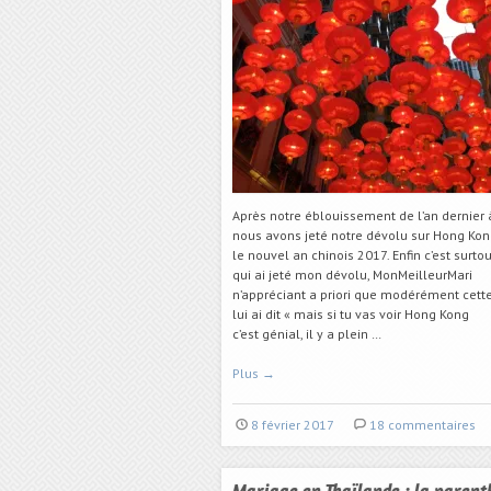
Après notre éblouissement de l’an dernier 
nous avons jeté notre dévolu sur Hong Kon
le nouvel an chinois 2017. Enfin c’est surto
qui ai jeté mon dévolu, MonMeilleurMari
n’appréciant a priori que modérément cette 
lui ai dit « mais si tu vas voir Hong Kong
c’est génial, il y a plein …
Plus
→
8 février 2017
18 commentaires