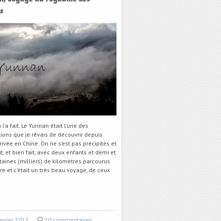
s
n l’a fait. Le Yunnan était l’une des
ions que je rêvais de découvrir depuis
rivée en Chine. On ne s’est pas précipités et
ait, et bien fait, avec deux enfants et demi et
taines (milliers) de kilomètres parcourus
re et c’était un très beau voyage, de ceux
anvier 2017
20 commentaires