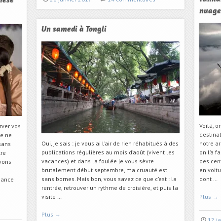
hèse
nuage
Un samedi à Tongli
Voilà, o
rver vos
destinat
me ne
Oui, je sais : je vous ai l’air de rien réhabitués à des
notre ar
sans
publications régulières au mois d’août (vivent les
on l’a f
tre
vacances) et dans la foulée je vous sèvre
des cen
avons
brutalement début septembre, ma cruauté est
en voitu
sans bornes. Mais bon, vous savez ce que c’est : la
dont …
éance
rentrée, retrouver un rythme de croisière, et puis la
visite …
Plus
→
Plus
→
12 j