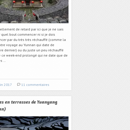
s tellement de retard par ici que je ne sais
r quel bout commencer ni si je dois
er par du très très réchauffé (comme la
notre voyage au Yunnan qui date de
e dernier) ou du juste un peu réchauffé
ce week-end prolongé qui ne date que de
es …
uin 2017
11 commentaires
es en terrasses de Yuanyang
an)