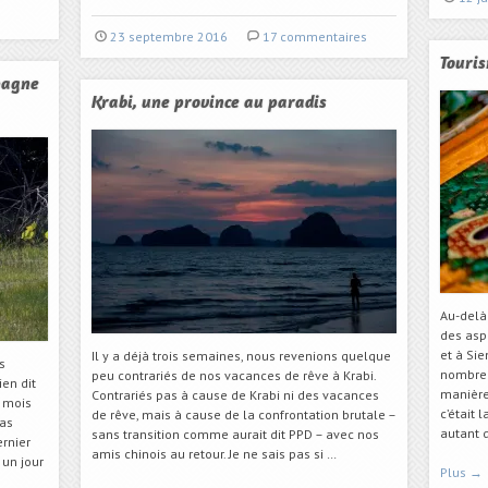
23 septembre 2016
17 commentaires
Touri
pagne
Krabi, une province au paradis
Au-delà
des asp
et à Sie
Il y a déjà trois semaines, nous revenions quelque
s
nombreu
peu contrariés de nos vacances de rêve à Krabi.
en dit
manière
Contrariés pas à cause de Krabi ni des vacances
u mois
c’était 
de rêve, mais à cause de la confrontation brutale –
pas
autant d
sans transition comme aurait dit PPD – avec nos
ernier
amis chinois au retour. Je ne sais pas si …
un jour
Plus
→