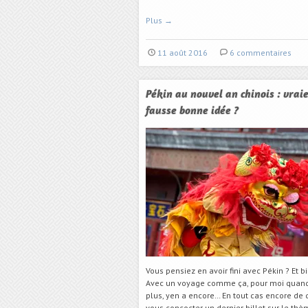
Plus
→
11 août 2016
6 commentaires
Pékin au nouvel an chinois : vrai
fausse bonne idée ?
Vous pensiez en avoir fini avec Pékin ? Et b
Avec un voyage comme ça, pour moi quand
plus, yen a encore… En tout cas encore de 
vous concocter un dernier billet sur le thèm