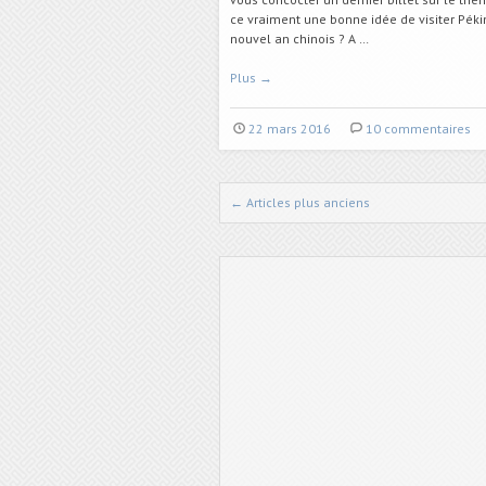
ce vraiment une bonne idée de visiter Péki
nouvel an chinois ? A …
Plus
→
22 mars 2016
10 commentaires
←
Articles plus anciens
Naviguer dans les articles