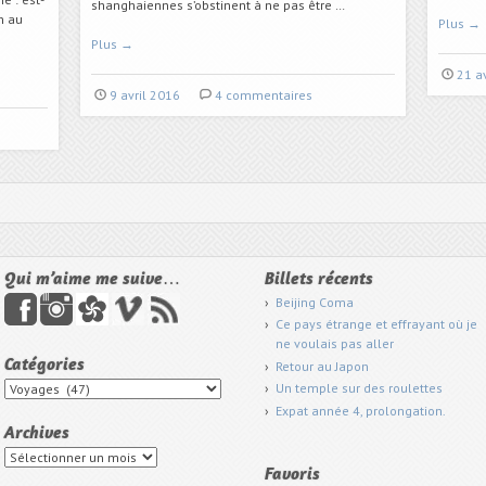
shanghaiennes s’obstinent à ne pas être …
n au
Plus
→
Plus
→
21 a
9 avril 2016
4 commentaires
Qui m’aime me suive…
Billets récents
Beijing Coma
Ce pays étrange et effrayant où je
ne voulais pas aller
Catégories
Retour au Japon
Catégories
Un temple sur des roulettes
Expat année 4, prolongation.
Archives
Archives
Favoris