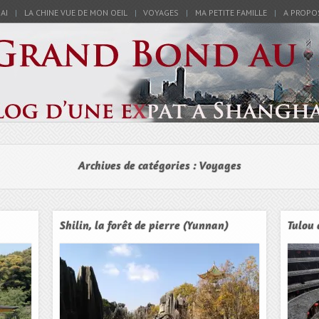
AI
LA CHINE VUE DE MON OEIL
VOYAGES
MA PETITE FAMILLE
A PROPO
en Chine – Blog
d Au Milieu
Archives de catégories :
Voyages
Shilin, la forêt de pierre (Yunnan)
Tulou 