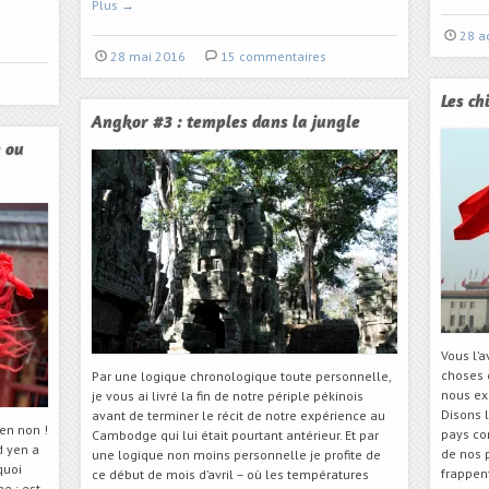
Plus
→
28 a
28 mai 2016
15 commentaires
Les ch
Angkor #3 : temples dans la jungle
e ou
Vous l’a
choses 
Par une logique chronologique toute personnelle,
nous exp
je vous ai livré la fin de notre périple pékinois
Disons l
avant de terminer le récit de notre expérience au
ien non !
pays co
Cambodge qui lui était pourtant antérieur. Et par
 yen a
de nos p
une logique non moins personnelle je profite de
quoi
frappent
ce début de mois d’avril – où les températures
e : est-