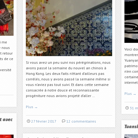
i me
e nous
Voici d
t retour
montrer
rts de ce
Yuanyan
Si vous avez un peu suivi nos pérégrinations, nous
patrimo
avons passé la semaine du nouvel an chinois à
iversité
n’en co
Hong Kong. Les deux faits n’étant d’ailleurs pas
certain
corrélés, nous y avons passé la semaine même si
internet
vous n’aviez pas tout suivi. Et dans cette semaine
consacrée à notre douce et reconnaissante
Plus
→
progéniture nous avions projeté d’aller …
Plus
→
31 m
t avec
27 février 2017
12 commentaires
Tuansh