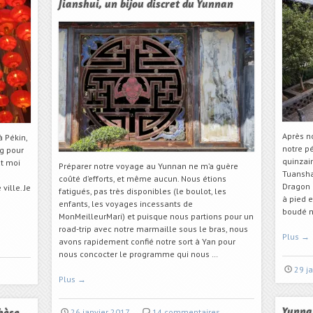
Jianshui, un bijou discret du Yunnan
Après n
à Pékin,
notre p
g pour
quinzai
ut moi
Préparer notre voyage au Yunnan ne m’a guère
Tuansha
coûté d’efforts, et même aucun. Nous étions
Dragon à
ville. Je
fatigués, pas très disponibles (le boulot, les
à pied 
enfants, les voyages incessants de
boudé n
MonMeilleurMari) et puisque nous partions pour un
road-trip avec notre marmaille sous le bras, nous
Plus
→
avons rapidement confié notre sort à Yan pour
nous concocter le programme qui nous …
29 j
Plus
→
26 janvier 2017
14 commentaires
Yunna