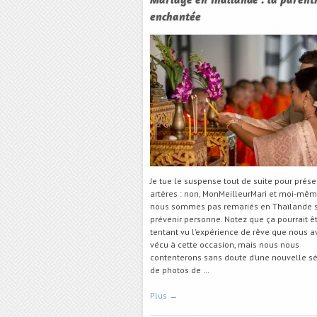
Mariage en Thaïlande : la parent
enchantée
Je tue le suspense tout de suite pour prése
artères : non, MonMeilleurMari et moi-mê
nous sommes pas remariés en Thaïlande 
prévenir personne. Notez que ça pourrait ê
tentant vu l’expérience de rêve que nous 
vécu à cette occasion, mais nous nous
contenterons sans doute d’une nouvelle s
de photos de …
Plus
→