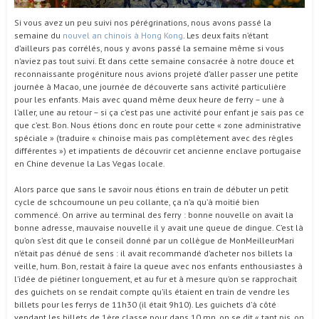
Si vous avez un peu suivi nos pérégrinations, nous avons passé la
semaine du
nouvel an chinois à Hong Kong
. Les deux faits n’étant
d’ailleurs pas corrélés, nous y avons passé la semaine même si vous
n’aviez pas tout suivi. Et dans cette semaine consacrée à notre douce et
reconnaissante progéniture nous avions projeté d’aller passer une petite
journée à Macao, une journée de découverte sans activité particulière
pour les enfants. Mais avec quand même deux heure de ferry – une à
l’aller, une au retour – si ça c’est pas une activité pour enfant je sais pas ce
que c’est. Bon. Nous étions donc en route pour cette « zone administrative
spéciale » (traduire « chinoise mais pas complètement avec des règles
différentes ») et impatients de découvrir cet ancienne enclave portugaise
en Chine devenue la Las Vegas locale.
Alors parce que sans le savoir nous étions en train de débuter un petit
cycle de schcoumoune un peu collante, ça n’a qu’à moitié bien
commencé. On arrive au terminal des ferry : bonne nouvelle on avait la
bonne adresse, mauvaise nouvelle il y avait une queue de dingue. C’est là
qu’on s’est dit que le conseil donné par un collègue de MonMeilleurMari
n’était pas dénué de sens : il avait recommandé d’acheter nos billets la
veille, hum. Bon, restait à faire la queue avec nos enfants enthousiastes à
l’idée de piétiner longuement, et au fur et à mesure qu’on se rapprochait
des guichets on se rendait compte qu’ils étaient en train de vendre les
billets pour les ferrys de 11h30 (il était 9h10). Les guichets d’à côté
vendant les billets de 1ère classe pour dans 10 mn, on se dit « tant pis, on