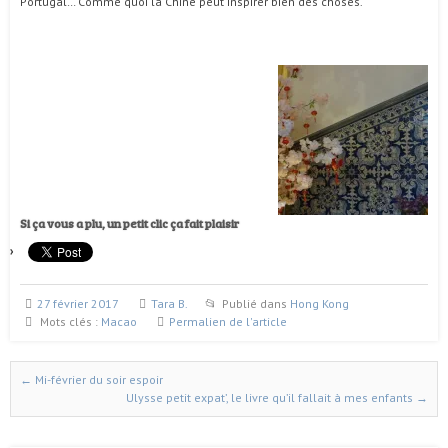
Portugal… Comme quoi la Chine peut inspirer bien des choses.
Si ça vous a plu, un petit clic ça fait plaisir
27 février 2017
Tara B.
Publié dans
Hong Kong
Mots clés :
Macao
Permalien de l'article
←
Mi-février du soir espoir
Naviguer dans les articles
Ulysse petit expat’, le livre qu’il fallait à mes enfants
→