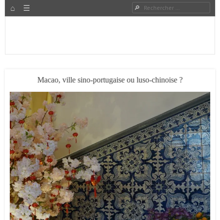
HOME
Rechercher
Menu
PASSER AU CONTENU
Expat à Shanghai en famille – Vivre en Chine – Blog
Le Grand Bond Au Milieu
Macao, ville sino-portugaise ou luso-chinoise ?