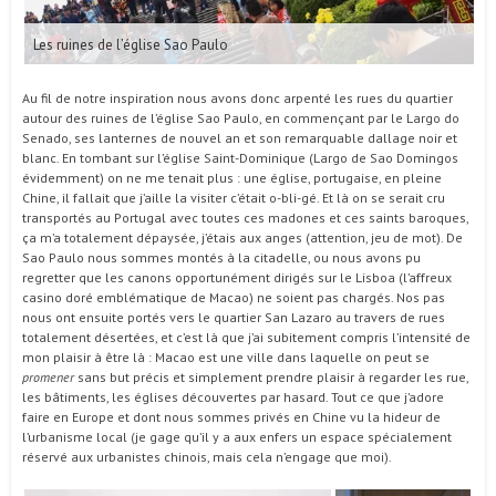
Les ruines de l’église Sao Paulo
Au fil de notre inspiration nous avons donc arpenté les rues du quartier
autour des ruines de l’église Sao Paulo, en commençant par le Largo do
Senado, ses lanternes de nouvel an et son remarquable dallage noir et
blanc. En tombant sur l’église Saint-Dominique (Largo de Sao Domingos
évidemment) on ne me tenait plus : une église, portugaise, en pleine
Chine, il fallait que j’aille la visiter c’était o-bli-gé. Et là on se serait cru
transportés au Portugal avec toutes ces madones et ces saints baroques,
ça m’a totalement dépaysée, j’étais aux anges (attention, jeu de mot). De
Sao Paulo nous sommes montés à la citadelle, ou nous avons pu
regretter que les canons opportunément dirigés sur le Lisboa (l’affreux
casino doré emblématique de Macao) ne soient pas chargés. Nos pas
nous ont ensuite portés vers le quartier San Lazaro au travers de rues
totalement désertées, et c’est là que j’ai subitement compris l’intensité de
mon plaisir à être là : Macao est une ville dans laquelle on peut se
promener
sans but précis et simplement prendre plaisir à regarder les rue,
les bâtiments, les églises découvertes par hasard. Tout ce que j’adore
faire en Europe et dont nous sommes privés en Chine vu la hideur de
l’urbanisme local (je gage qu’il y a aux enfers un espace spécialement
réservé aux urbanistes chinois, mais cela n’engage que moi).