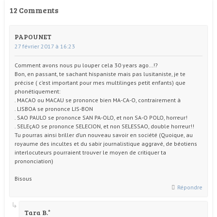
12 Comments
PAPOUNET
27 février 2017 à 16:23
Comment avons nous pu louper cela 30 years ago…!?
Bon, en passant, te sachant hispaniste mais pas lusitaniste, je te
précise ( c’est important pour mes multilinges petit enfants) que
phonétiquement:
. MACAO ou MACAU se prononce bien MA-CA-O, contrairement à
. LISBOA se prononce LIS-BON
. SAO PAULO se prononce SAN PA-OLO, et non SA-O POLO, horreur!
. SELEçAO se prononce SELECION, et non SELESSAO, double horreur!!
Tu pourras ainsi briller d’un nouveau savoir en société (Quoique, au
royaume des incultes et du sabir journalistique aggravé, de béotiens
interlocuteurs pourraient trouver le moyen de critiquer ta
prononciation)
Bisous
Répondre
Tara B.