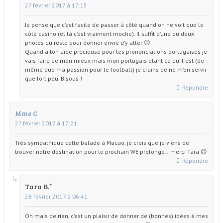
27 février 2017 à 17:15
Je pense que c’est facile de passer à côté quand on ne voit que le
côté casino (et là c’est vraiment moche). Il suffit d’une ou deux
photos du reste pour donner envie d’y aller 🙂
Quand à ton aide précieuse pour les prononciations portugaises je
vais faire de mon mieux mais mon portugais étant ce qu’il est (de
même que ma passion pour le football) je crains de ne m’en servir
que fort peu. Bisous !
Répondre
Mme C
27 février 2017 à 17:21
Très sympathique cette balade à Macao, je crois que je viens de
trouver notre destination pour le prochain WE prolongé!! merci Tara 😉
Répondre
Tara B.
28 février 2017 à 06:41
Oh mais de rien, c’est un plaisir de donner de (bonnes) idées à mes