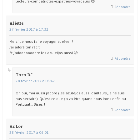
lecteurs-compatriotes-expatriés-voyageurs 😉
Répondre
Aliette
27 février 2017 à 17:32
Merci de nous faire voyager et rêver !
J’ai adoré ton récit.
Et j’adoooooooore les azuleijos aussi 🙂
Répondre
Tara B.
28 février 2017 à 06:42
Oh oui, moi aussi j’adore (les azulejos aussi d’ailleurs, je ne suis
pas sectaire). Qu’est-ce que ça va être quand nous irons enfin au
Portugal… Bises !
Répondre
AnLor
28 février 2017 à 06:01