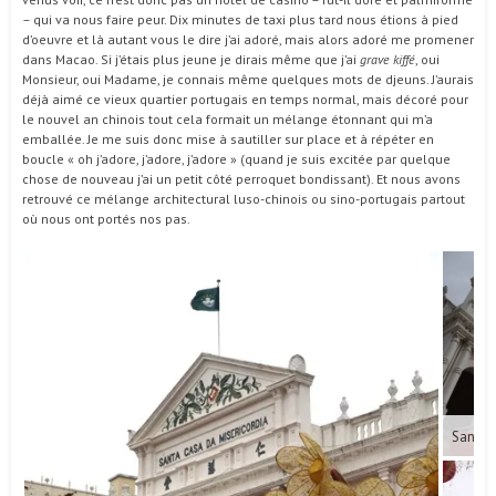
– qui va nous faire peur. Dix minutes de taxi plus tard nous étions à pied
d’oeuvre et là autant vous le dire j’ai adoré, mais alors adoré me promener
dans Macao. Si j’étais plus jeune je dirais même que j’ai
grave kiffé
, oui
Monsieur, oui Madame, je connais même quelques mots de djeuns. J’aurais
déjà aimé ce vieux quartier portugais en temps normal, mais décoré pour
le nouvel an chinois tout cela formait un mélange étonnant qui m’a
emballée. Je me suis donc mise à sautiller sur place et à répéter en
boucle « oh j’adore, j’adore, j’adore » (quand je suis excitée par quelque
chose de nouveau j’ai un petit côté perroquet bondissant). Et nous avons
retrouvé ce mélange architectural luso-chinois ou sino-portugais partout
où nous ont portés nos pas.
Santa 