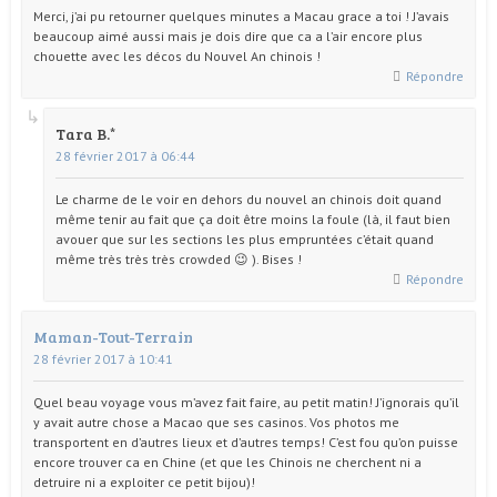
Merci, j’ai pu retourner quelques minutes a Macau grace a toi ! J’avais
beaucoup aimé aussi mais je dois dire que ca a l’air encore plus
chouette avec les décos du Nouvel An chinois !
Répondre
Tara B.
28 février 2017 à 06:44
Le charme de le voir en dehors du nouvel an chinois doit quand
même tenir au fait que ça doit être moins la foule (là, il faut bien
avouer que sur les sections les plus empruntées c’était quand
même très très très crowded 😉 ). Bises !
Répondre
Maman-Tout-Terrain
28 février 2017 à 10:41
Quel beau voyage vous m’avez fait faire, au petit matin! J’ignorais qu’il
y avait autre chose a Macao que ses casinos. Vos photos me
transportent en d’autres lieux et d’autres temps! C’est fou qu’on puisse
encore trouver ca en Chine (et que les Chinois ne cherchent ni a
detruire ni a exploiter ce petit bijou)!