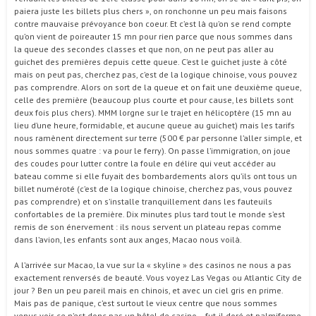
paiera juste les billets plus chers », on ronchonne un peu mais faisons
contre mauvaise prévoyance bon coeur. Et c’est là qu’on se rend compte
qu’on vient de poireauter 15 mn pour rien parce que nous sommes dans
la queue des secondes classes et que non, on ne peut pas aller au
guichet des premières depuis cette queue. C’est le guichet juste à côté
mais on peut pas, cherchez pas, c’est de la logique chinoise, vous pouvez
pas comprendre. Alors on sort de la queue et on fait une deuxième queue,
celle des première (beaucoup plus courte et pour cause, les billets sont
deux fois plus chers). MMM lorgne sur le trajet en hélicoptère (15 mn au
lieu d’une heure, formidable, et aucune queue au guichet) mais les tarifs
nous ramènent directement sur terre (500 € par personne l’aller simple, et
nous sommes quatre : va pour le ferry). On passe l’immigration, on joue
des coudes pour lutter contre la foule en délire qui veut accéder au
bateau comme si elle fuyait des bombardements alors qu’ils ont tous un
billet numéroté (c’est de la logique chinoise, cherchez pas, vous pouvez
pas comprendre) et on s’installe tranquillement dans les fauteuils
confortables de la première. Dix minutes plus tard tout le monde s’est
remis de son énervement : ils nous servent un plateau repas comme
dans l’avion, les enfants sont aux anges, Macao nous voilà.
A l’arrivée sur Macao, la vue sur la « skyline » des casinos ne nous a pas
exactement renversés de beauté. Vous voyez Las Vegas ou Atlantic City de
jour ? Ben un peu pareil mais en chinois, et avec un ciel gris en prime.
Mais pas de panique, c’est surtout le vieux centre que nous sommes
venus voir, ce n’est donc pas un hôtel de casino – fut-il doré et palmiforme