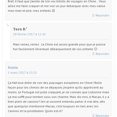
Bref, il faut que j’arrete de lire vos billets de voyages en Chine… Vous
allez me faire craquer et me voir un jour debarquer avec mes valise
mon mari et pire, mes enfants 😉 .
Répondre
Tara B.
28 février 2017 à 12:42
Mais venez, venez : la Chine est assez grande pour que je puisse
fuir facilement l’éventuel débarquement de vos enfants 🙂
Répondre
Sonia
1 mars 2017 à 23:25
Ça fait tout drôle de voir des paysages européens en Chine! Belle
façon pour les chinois de se dépayser, j’espère qu’ils apprécient au
moins. Le Portugal est juste craquant, je ne connais que Lisbonne mais
ça ma suffit pour tomber sous son charme. Mais dis-moi, à Macao, il y a
bien plein de casinos? J’en ai souvent entendu parler. A vrai dire, dès
que quelqu’un mentionne Macao, c’est toujours en lien avec les
Casinos et la prostitution. Qu’en est-il?
Répondre