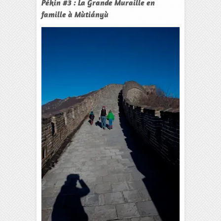
Pékin #3 : La Grande Muraille en
famille à Mùtiányù