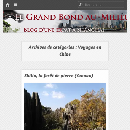
HOME
Rechercher
Menu
PASSER AU CONTENU
Expat à Shanghai en famille – Vivre en Chine – Blog
Le Grand Bond Au Milieu
Archives de catégories :
Voyages en
Chine
Shilin, la forêt de pierre (Yunnan)