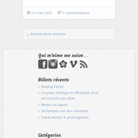
13 mai 2015
7 commentaires
←
Articles plus anciens
Naviguer dans les articles
Qui m’aime me suive…
Billets récents
Beijing Coma
Ce pays étrange et effrayant où je
ne voulais pas aller
Retour au Japon
Un temple sur des roulettes
Expat année 4, prolongation.
Catégories