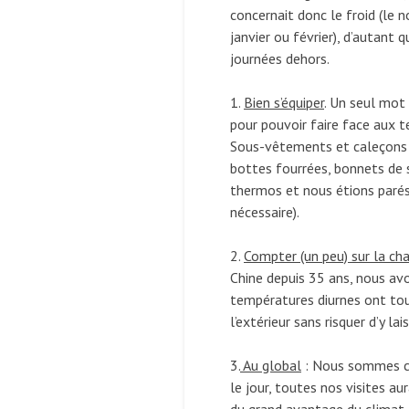
concernait donc le froid (le 
janvier ou février), d’autant
journées dehors.
1.
Bien s’équiper
. Un seul mot 
pour pouvoir faire face aux 
Sous-vêtements et caleçons t
bottes fourrées, bonnets de s
thermos et nous étions parés 
nécessaire).
2.
Compter (un peu) sur la ch
Chine depuis 35 ans, nous avo
températures diurnes ont to
l’extérieur sans risquer d’y lai
3.
Au global
: Nous sommes con
le jour, toutes nos visites au