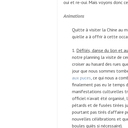
oui et re-oui. Mais voyons donc c
Animations
Quitte à visiter la Chine au 
qu’elle a à offrir à cette occ
1.
Défilés, danse du lion et au
notre planning la visite de c
croiser au hasard des rues qu
jour que nous sommes tombés
aux puces
, ce qui nous a comb
finalement pas eu le temps d
manifestations culturelles tra
officiel n’avait été organisé,
pétards et de fusées tirées j
pourtant pas tirés d’affaire 
nouvelles célébrations et que
boules quiès si nécessaire).