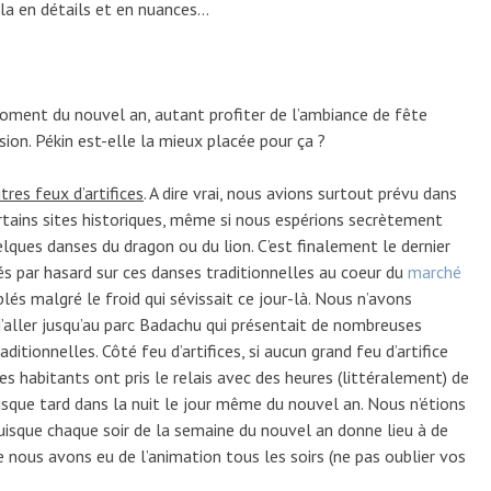
ela en détails et en nuances…
moment du nouvel an, autant profiter de l’ambiance de fête
asion. Pékin est-elle la mieux placée pour ça ?
tres feux d’artifices
. A dire vrai, nous avions surtout prévu dans
ertains sites historiques, même si nous espérions secrètement
elques danses du dragon ou du lion. C’est finalement le dernier
 par hasard sur ces danses traditionnelles au coeur du
marché
lés malgré le froid qui sévissait ce jour-là. Nous n’avons
’aller jusqu’au parc Badachu qui présentait de nombreuses
ditionnelles. Côté feu d’artifices, si aucun grand feu d’artifice
 les habitants ont pris le relais avec des heures (littéralement) de
usque tard dans la nuit le jour même du nouvel an. Nous n’étions
puisque chaque soir de la semaine du nouvel an donne lieu à de
 nous avons eu de l’animation tous les soirs (ne pas oublier vos