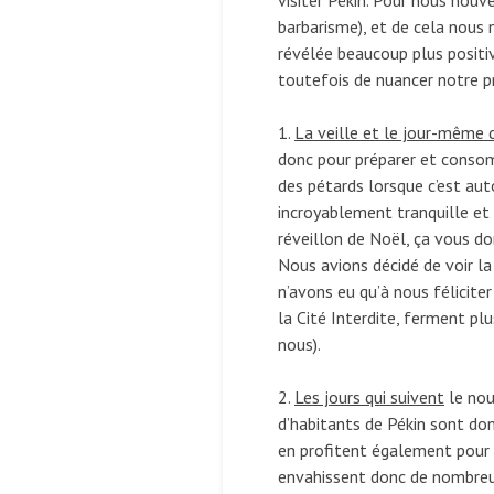
visiter Pékin. Pour nous nouv
barbarisme), et de cela nous n
révélée beaucoup plus positiv
toutefois de nuancer notre p
1.
La veille et le jour-même 
donc pour préparer et consom
des pétards lorsque c’est auto
incroyablement tranquille et
réveillon de Noël, ça vous don
Nous avions décidé de voir l
n’avons eu qu’à nous félicite
la Cité Interdite, ferment p
nous).
2.
Les jours qui suivent
le nou
d’habitants de Pékin sont don
en profitent également pour v
envahissent donc de nombreux