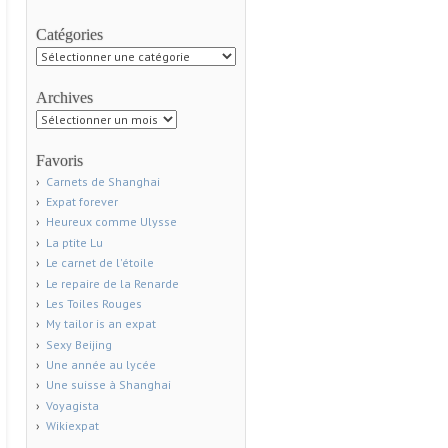
Catégories
Catégories
Archives
Archives
Favoris
Carnets de Shanghai
Expat forever
Heureux comme Ulysse
La ptite Lu
Le carnet de l'étoile
Le repaire de la Renarde
Les Toiles Rouges
My tailor is an expat
Sexy Beijing
Une année au lycée
Une suisse à Shanghai
Voyagista
Wikiexpat