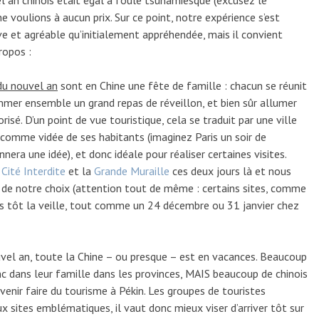
el an chinois était égal à foule tsunamiesque (excusez le
e voulions à aucun prix. Sur ce point, notre expérience s’est
e et agréable qu’initialement appréhendée, mais il convient
ropos :
du nouvel an
sont en Chine une fête de famille : chacun se réunit
mer ensemble un grand repas de réveillon, et bien sûr allumer
risé. D’un point de vue touristique, cela se traduit par une ville
 comme vidée de ses habitants (imaginez Paris un soir de
nera une idée), et donc idéale pour réaliser certaines visites.
a
Cité Interdite
et la
Grande Muraille
ces deux jours là et nous
r de notre choix (attention tout de même : certains sites, comme
lus tôt la veille, tout comme un 24 décembre ou 31 janvier chez
vel an, toute la Chine – ou presque – est en vacances. Beaucoup
c dans leur famille dans les provinces, MAIS beaucoup de chinois
enir faire du tourisme à Pékin. Les groupes de touristes
 sites emblématiques, il vaut donc mieux viser d’arriver tôt sur