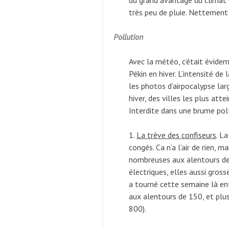
du grand avantage du climat c
très peu de pluie. Nettement 
Pollution
Avec la météo, c’était évidemm
Pékin en hiver. L’intensité d
les photos d’airpocalypse la
hiver, des villes les plus att
Interdite dans une brume poll
1.
La trêve des confiseurs
. L
congés. Ca n’a l’air de rien,
nombreuses aux alentours de P
électriques, elles aussi gross
a tourné cette semaine là ent
aux alentours de 150, et plus
800).