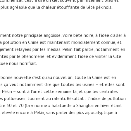
ontinental, c’est à dire un ciel souvent parfaitement bleu et
plus agréable que la chaleur étouffante de l’été pékinois…
ent notre principale angoisse, voire bête noire, à l’idée d’aller à
e la pollution en Chine est maintenant mondialement connue, et
rgement relayées par les médias. Pékin fait partie, notamment en
eintes par le phénomène, et évidemment l’idée de visiter la Cité
uée nous horrifiait.
a bonne nouvelle c’est qu’au nouvel an, toute la Chine est en
 mais ça veut notamment dire que toutes les usines – et elles sont
ékin – sont à l’arrêt cette semaine là, et que les centrales
es pollueuses, tournent au ralenti. Résultat : l’indice de pollution
re 30 et 70 (la « norme » habituelle à Shanghai en hiver étant
 élevée encore à Pékin, sans parler des pics aipocalyptique à