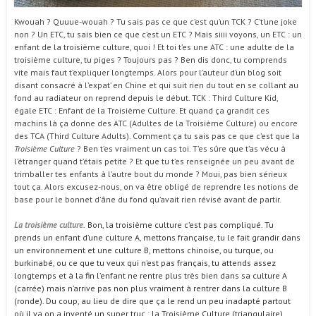
Kwouah ? Quuue-wouah ? Tu sais pas ce que c’est qu’un TCK ? C’t’une joke
non ? Un ETC, tu sais bien ce que c’est un ETC ? Mais siiii voyons, un ETC : un
enfant de la troisième culture, quoi ! Et toi t’es une ATC : une adulte de la
troisième culture, tu piges ? Toujours pas ? Ben dis donc, tu comprends
vite mais faut t’expliquer longtemps. Alors pour l’auteur d’un blog soit
disant consacré à l’expat’ en Chine et qui suit rien du tout en se collant au
fond au radiateur on reprend depuis le début. TCK : Third Culture Kid,
égale ETC : Enfant de la Troisième Culture. Et quand ça grandit ces
machins là ça donne des ATC (Adultes de la Troisième Culture) ou encore
des TCA (Third Culture Adults). Comment ça tu sais pas ce que c’est que la
Troisième Culture
? Ben t’es vraiment un cas toi. T’es sûre que t’as vécu à
l’étranger quand t’étais petite ? Et que tu t’es renseignée un peu avant de
trimballer tes enfants à l’autre bout du monde ? Moui, pas bien sérieux
tout ça. Alors excusez-nous, on va être obligé de reprendre les notions de
base pour le bonnet d’âne du fond qu’avait rien révisé avant de partir.
La troisième culture.
Bon, la troisième culture c’est pas compliqué. Tu
prends un enfant d’une culture A, mettons française, tu le fait grandir dans
un environnement et une culture B, mettons chinoise, ou turque, ou
burkinabé, ou ce que tu veux qui n’est pas français, tu attends assez
longtemps et à la fin l’enfant ne rentre plus très bien dans sa culture A
(carrée) mais n’arrive pas non plus vraiment à rentrer dans la culture B
(ronde). Du coup, au lieu de dire que ça le rend un peu inadapté partout
où il va on a inventé un super truc : la Troisième Culture (triangulaire),