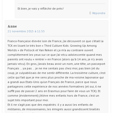
Et bien, je vais y réfléchir de près!
Répondre
Anne
21 novembre 2015 à 11:55
Franco-française élevée loin de France, j’ai découvert ce que c’était la
TCK en lisant le très bon « Third Culture Kids: Growing Up Among
Worlds » de Pollock et Van Reken et ça m’a au contraire ouvert
complètement les yeux sur ce que j’ai vécu adolescente quand mes
parents ont voulu « rentrer » en France (alors qu’à 14 ans, je n’y avais
jamais vécu). En gros, j’avais beau avoir un nom, une tête, un passeport
Français … ya pas … je ne me sentais pas chez moi, pas bien (et du
coup, je culpabilisais de me sentir différente. La troisième culture, c’est
celle qui fait que je me sens plus proche de ma voisine Japonaise qui
a grandi aux Etats-Unis qu’un Français de France, parce que nous
partageons cette expérience de nos années formatives (et oui, il ne
suffit pas de passer 2 ans en Erasmus pour faire de vous un TCK). Et
comme (évidemment) j’élève mes enfants hors de France, c’est un
sujet très important pour moi.
Et il ne s’agit pas que des expatriés: il y a aussi les enfants de
militaires, de missionnaires, les émigrés aussi grandissent tiraillés