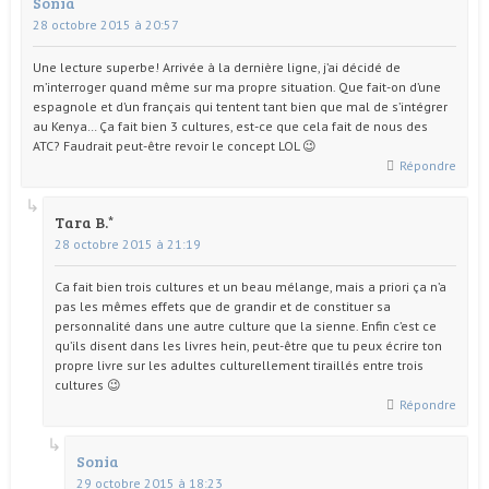
Sonia
28 octobre 2015 à 20:57
Une lecture superbe! Arrivée à la dernière ligne, j’ai décidé de
m’interroger quand même sur ma propre situation. Que fait-on d’une
espagnole et d’un français qui tentent tant bien que mal de s’intégrer
au Kenya… Ça fait bien 3 cultures, est-ce que cela fait de nous des
ATC? Faudrait peut-être revoir le concept LOL 😉
Répondre
Tara B.
28 octobre 2015 à 21:19
Ca fait bien trois cultures et un beau mélange, mais a priori ça n’a
pas les mêmes effets que de grandir et de constituer sa
personnalité dans une autre culture que la sienne. Enfin c’est ce
qu’ils disent dans les livres hein, peut-être que tu peux écrire ton
propre livre sur les adultes culturellement tiraillés entre trois
cultures 😉
Répondre
Sonia
29 octobre 2015 à 18:23