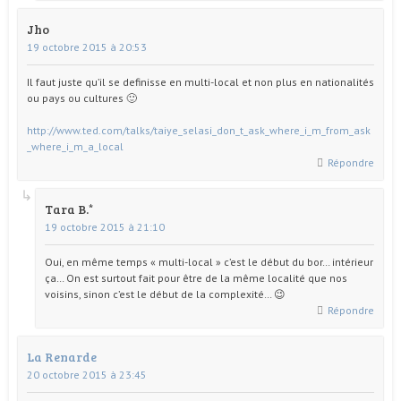
Jho
19 octobre 2015 à 20:53
Il faut juste qu’il se definisse en multi-local et non plus en nationalités
ou pays ou cultures 🙂
http://www.ted.com/talks/taiye_selasi_don_t_ask_where_i_m_from_ask
_where_i_m_a_local
Répondre
Tara B.
19 octobre 2015 à 21:10
Oui, en même temps « multi-local » c’est le début du bor… intérieur
ça… On est surtout fait pour être de la même localité que nos
voisins, sinon c’est le début de la complexité… 😉
Répondre
La Renarde
20 octobre 2015 à 23:45