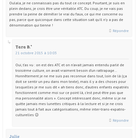
Oulala, je ne connaissais pas du tout ce concept. Pourtant, je suis en
plein dedans, je crois être une véritable ATC. Du coup, je ne vais pas
prendre la peine de démêler le vrai du faux, ce qui me concerne ou
pas, parce que quiconque dans cette situation sait qu’il n’y a pas de
dénomination qui tienne !
Répondre
Tara B.
21 octobre 2015 à 10:03
Oui, t’as vu : on est des ATC et on n’avait jamais entendu parlé de
troisième culture, on avait vraiment besoin d’un rattrapage…
Honnêtement je ne me suis pas reconnue dans tout, loin de là (ça
doit se sentir un peu dans mon texte), mais il y a des choses pour
lesquelles je me suis dit « ah tiens donc, d’autres enfants expatriés
fonctionnent comme moi sur ce point là, c’est peut-être pas que
ma personnalité alors ». Concept intéressant donc, même si je ne
quitte jamais mes lunettes critiques à la lecture et si je ne crois
jamais tout à fait aux catégorisations, même inter-trans-expatrio-
culturelles 😉
Répondre
Julie