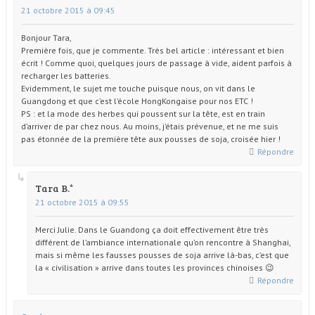
21 octobre 2015 à 09:45
Bonjour Tara,
Première fois, que je commente. Très bel article : intéressant et bien
écrit ! Comme quoi, quelques jours de passage à vide, aident parfois à
recharger les batteries.
Evidemment, le sujet me touche puisque nous, on vit dans le
Guangdong et que c’est l’école HongKongaise pour nos ETC !
PS : et la mode des herbes qui poussent sur la tête, est en train
d’arriver de par chez nous. Au moins, j’étais prévenue, et ne me suis
pas étonnée de la première tête aux pousses de soja, croisée hier !
Répondre
Tara B.
21 octobre 2015 à 09:55
Merci Julie. Dans le Guandong ça doit effectivement être très
différent de l’ambiance internationale qu’on rencontre à Shanghai,
mais si même les fausses pousses de soja arrive là-bas, c’est que
la « civilisation » arrive dans toutes les provinces chinoises 😉
Répondre