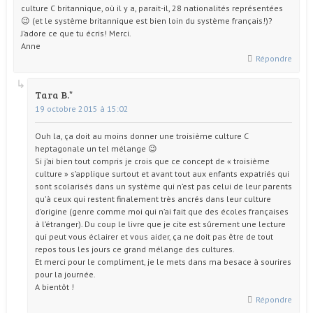
culture C britannique, où il y a, parait-il, 28 nationalités représentées
😉 (et le système britannique est bien loin du système français!)?
J’adore ce que tu écris! Merci.
Anne
Répondre
Tara B.
19 octobre 2015 à 15:02
Ouh la, ça doit au moins donner une troisième culture C
heptagonale un tel mélange 😉
Si j’ai bien tout compris je crois que ce concept de « troisième
culture » s’applique surtout et avant tout aux enfants expatriés qui
sont scolarisés dans un système qui n’est pas celui de leur parents
qu’à ceux qui restent finalement très ancrés dans leur culture
d’origine (genre comme moi qui n’ai fait que des écoles françaises
à l’étranger). Du coup le livre que je cite est sûrement une lecture
qui peut vous éclairer et vous aider, ça ne doit pas être de tout
repos tous les jours ce grand mélange des cultures.
Et merci pour le compliment, je le mets dans ma besace à sourires
pour la journée.
A bientôt !
Répondre