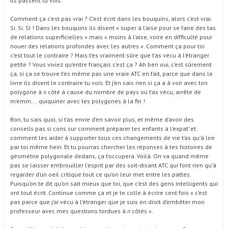
ils passent tu vois.
Comment ça c’est pas vrai ? C’est écrit dans les bouquins, alors c’est vrai.
Si. Si. SI ! Dans les bouquins ils disent « super à l’aise pour se faire des tas
de relations superficielles » mais « moins à l’aise, voire en difficulté pour
nouer des relations profondes avec les autres ». Comment ça pour toi
c’est tout le contraire ? Mais t’es vraiment sûre que t’as vécu à l’étranger
petite ? Vous viviez qu’entre français c’est ça ? Ah ben oui, c’est sûrement
ça, si ça se trouve t’es même pas une vraie ATC en fait, parce que dans le
livre ils disent le contraire tu vois. Et j’en sais rien si ça a à voir avec ton
polygone à
n
côté à cause du nombre de pays où t’as vécu, arrête de
m’emm…. quiquiner avec tes polygones à la fin !
Bon, tu sais quoi, si t’as envie d’en savoir plus, et même d’avoir des
conseils pas si cons sur comment préparer tes enfants à l’expat’ et
comment les aider à supporter tous ces changements de vie t’as qu’à lire
par toi même hein. Et tu pourras chercher les réponses à tes histoires de
géométrie polygonale dedans, ça t’occupera. Voilà. On va quand même
pas se laisser embrouiller l’esprit par des soit-disant ATC qui font rien qu’à
regarder d’un oeil critique tout ce qu’on leur met entre les pattes.
Puisqu’on te dit qu’on sait mieux que toi, que c’est des gens intelligents qui
ont tout écrit. Continue comme ça et je te colle à écrire cent fois « c’est
pas parce que j’ai vécu à l’étranger que je suis en droit d’embêter mon
professeur avec mes questions tordues à
n
côtés ».