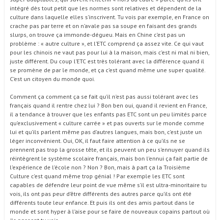
intégré dès tout petit que les normes sont relatives et dépendent de la
culture dans laquelle elles s’inscrivent. Tu vois par exemple, en France on
crache pas par terre et on n’avale pas sa soupe en faisant des grands
slurps, on trouve ça immonde-dégueu. Mais en Chine c’est pas un
problème : « autre culture », et l’ETC comprend ça assez vite. Ce qui vaut
pour les chinois ne vaut pas pour lui à la maison, mais c’est ni mal ni bien,
juste différent. Du coup l’ETC est très tolérant avec la différence quand il
se promène de par le monde, et ça c’est quand même une super qualité.
C’est un citoyen du monde quoi.
Comment ça comment ça se fait qu’il n’est pas aussi tolérant avec les
français quand il rentre chez lui ? Bon ben oui, quand il revient en France,
il a tendance à trouver que les enfants pas ETC sont un peu limités parce
qu’exclusivement « culture carrée » et pas ouverts sur le monde comme
lui et qu’ils parlent même pas d’autres langues, mais bon, c’est juste un
léger inconvénient. Oui, OK, il faut faire attention à ce qu’ils ne se
prennent pas trop la grosse tête, et ils peuvent un peu s’ennuyer quand ils
réintègrent le système scolaire français, mais bon l’ennui ça fait partie de
l’expérience de l’école non ? Non ? Bon, mais à part ça la Troisième
Culture c’est quand même trop génial ! Par exemple les ETC sont
capables de défendre leur point de vue même s’il est ultra-minoritaire tu
vois, ils ont pas peur d’être différents des autres parce qu’ils ont été
différents toute leur enfance. Et puis ils ont des amis partout dans le
monde et sont hyper à l’aise pour se faire de nouveaux copains partout où