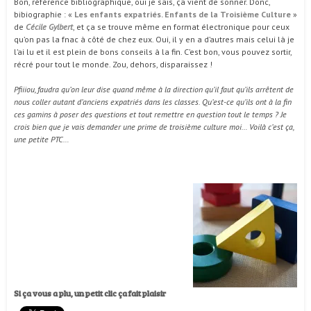
Bon, référence bibliographique, oui je sais, ça vient de sonner. Donc,
bibiographie : «
Les enfants expatriés. Enfants de la Troisième Culture
»
de
Cécile Gylbert
, et ça se trouve même en format électronique pour ceux
qu’on pas la fnac à côté de chez eux. Oui, il y en a d’autres mais celui là je
l’ai lu et il est plein de bons conseils à la fin. C’est bon, vous pouvez sortir,
récré pour tout le monde. Zou, dehors, disparaissez !
Pfiiiou, faudra qu’on leur dise quand même à la direction qu’il faut qu’ils arrêtent de
nous coller autant d’anciens expatriés dans les classes. Qu’est-ce qu’ils ont à la fin
ces gamins à poser des questions et tout remettre en question tout le temps ? Je
crois bien que je vais demander une prime de troisième culture moi… Voilà c’est ça,
une petite PTC…
Si ça vous a plu, un petit clic ça fait plaisir