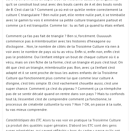
qu’il se construit tout seul avec des bouts carrés de A et des bouts ronds
de B. C’est clair là ? Comment ça où est-ce qu’elle rentre correctement la
culture C triangulaire ? Ben nulle part, elle rentre nulle part, il se trimballe
avec le gamin tu vois il emmène sa petite culture triangulaire partout et
comme ça il est tranquille. Comme toi : tu as fait ça quand tu étais enfant.
Comment ça t’as pas fait de triangle ? Ben si, forcément. Ouuuuuh
commence pas à m’embrouiller avec tes histoires d’hexagone ou
d’octogone… Non, le nombre de côtés de ta Troisième Culture n’a rien à
voir avec le nombre de pays où tu as vécu. Enfin si, enfin non, enfin c’est
pas le problème. Oui l’enfant intègre un bout de chaque culture où il a
vécu, mais on s’en fiche de la forme, c’est un triangle et puis c’est tout. On
dit que c’est un triangle, m’embrouille pas. Bon, avec ça l’enfant s’est
adapté et il se sent proche de tous les autres enfants de la Troisième
Culture qui fonctionnent plus comme lui que comme leur culture A
d’origine, c’est très simple. Et c’est vachement chouette aussi, c’est une
super chance. Comment ça c’est du pipeau ? Comment ça ça n’empêche
pas de se sentir décalé quand on rentre dans son pays ? Mais tu confonds
tout là, l’essentiel c’est de comprendre comment ça fonctionne, le
processus de créativité culturelle tu vois ? Non ? OK, on passe à la suite,
tu vas mieux comprendre.
Caractéristiques des ETC
. Alors tu vas voir en pratique la Troisième Culture
ça produit des qualités super géniales. D’abord les ETC sont des gens
super adaptables, qui savent réfléchir « hors du cadre » parce qu’ils ont