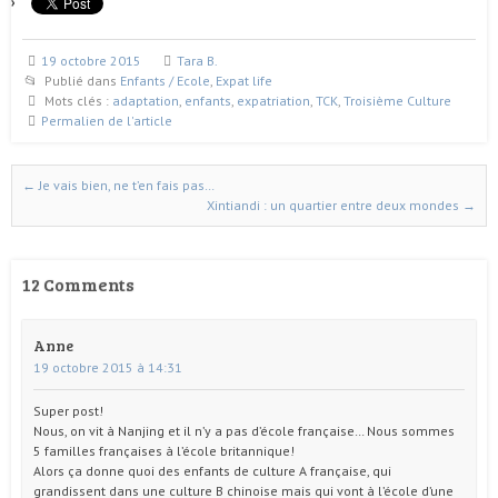
19 octobre 2015
Tara B.
Publié dans
Enfants / Ecole
,
Expat life
Mots clés :
adaptation
,
enfants
,
expatriation
,
TCK
,
Troisième Culture
Permalien de l'article
←
Je vais bien, ne t’en fais pas…
Naviguer dans les articles
Xintiandi : un quartier entre deux mondes
→
12 Comments
Anne
19 octobre 2015 à 14:31
Super post!
Nous, on vit à Nanjing et il n’y a pas d’école française… Nous sommes
5 familles françaises à l’école britannique!
Alors ça donne quoi des enfants de culture A française, qui
grandissent dans une culture B chinoise mais qui vont à l’école d’une