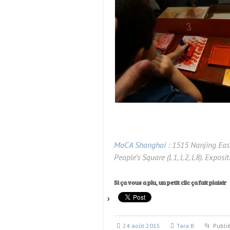
MoCA Shanghai
: 1515 Nanjing East
People’s Square (L1, L2, L8). Exposi
Si ça vous a plu, un petit clic ça fait plaisir
24 août 2015
Tara B.
Publi