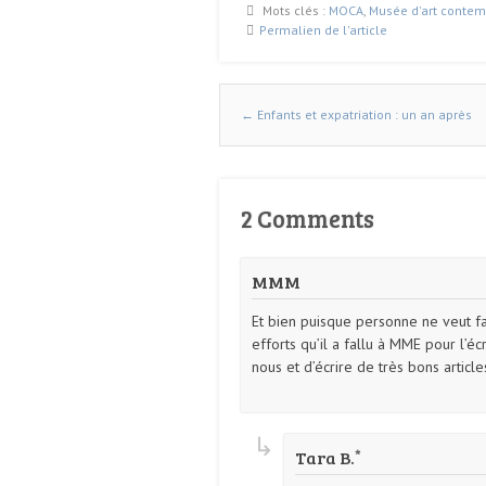
Mots clés :
MOCA
,
Musée d'art contem
Permalien de l'article
←
Enfants et expatriation : un an après
Naviguer dans les articles
2 Comments
MMM
Et bien puisque personne ne veut fa
efforts qu’il a fallu à MME pour l’é
nous et d’écrire de très bons article
Tara B.