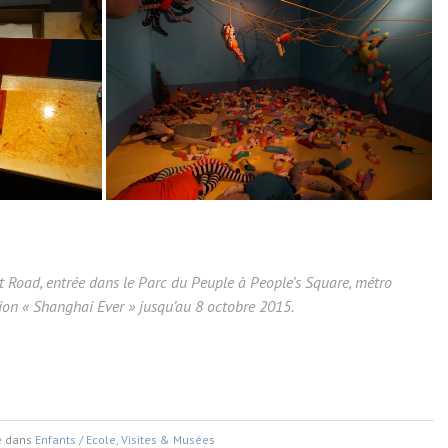
 Road, entrée dans le Parc du Peuple à People’s Square, métro
tion « Shanghai Ever » jusqu’au 8 octobre 2015.
é dans
Enfants / Ecole
,
Visites & Musées