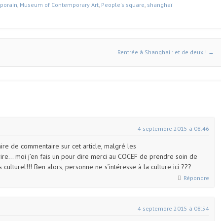
porain
,
Museum of Contemporary Art
,
People's square
,
shanghaï
Rentrée à Shanghai : et de deux !
→
4 septembre 2015 à 08:46
ire de commentaire sur cet article, malgré les
crire… moi j’en fais un pour dire merci au COCEF de prendre soin de
s culturel!!! Ben alors, personne ne s’intéresse à la culture ici ???
Répondre
4 septembre 2015 à 08:54