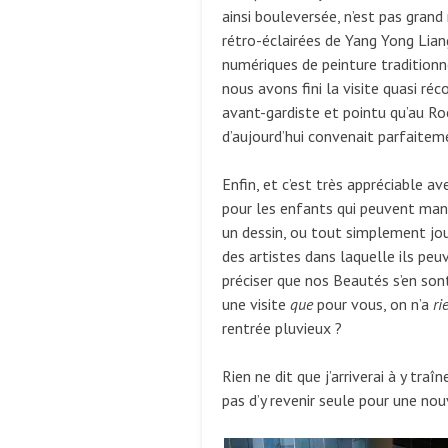
ainsi bouleversée, n’est pas gran
rétro-éclairées de Yang Yong Lia
numériques de peinture traditionne
nous avons fini la visite quasi réc
avant-gardiste et pointu qu’au Roc
d’aujourd’hui convenait parfaite
Enfin, et c’est très appréciable av
pour les enfants qui peuvent mani
un dessin, ou tout simplement jouer
des artistes dans laquelle ils peu
préciser que nos Beautés s’en sont
une visite
que
pour vous, on n’a
ri
rentrée pluvieux ?
Rien ne dit que j’arriverai à y tra
pas d’y revenir seule pour une no