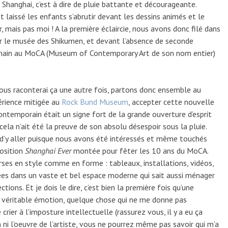
 Shanghai, c’est à dire de pluie battante et décourageante.
et laissé les enfants s’abrutir devant les dessins animés et le
, mais pas moi ! A la première éclaircie, nous avons donc filé dans
iter le musée des Shikumen, et devant l’absence de seconde
demain au MoCA (Museum of Contemporary Art de son nom entier)
ous raconterai ça une autre fois, partons donc ensemble au
érience mitigée au
Rock Bund Museum
, accepter cette nouvelle
ontemporain était un signe fort de la grande ouverture d’esprit
ela n’ait été la preuve de son absolu désespoir sous la pluie.
is d’y aller puisque nous avons été intéressés et même touchés
position
Shanghai Ever
montée pour fêter les 10 ans du MoCA.
ses en style comme en forme : tableaux, installations, vidéos,
ées dans un vaste et bel espace moderne qui sait aussi ménager
tions. Et je dois le dire, c’est bien la première fois qu’une
e véritable émotion, quelque chose qui ne me donne pas
rier à l’imposture intellectuelle (rassurez vous, il y a eu ça
m ni l’oeuvre de l’artiste, vous ne pourrez même pas savoir qui m’a