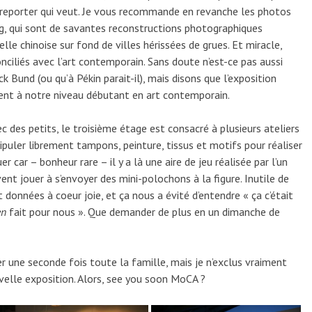
d reporter qui veut. Je vous recommande en revanche les photos
ng, qui sont de savantes reconstructions photographiques
lle chinoise sur fond de villes hérissées de grues. Et miracle,
onciliés avec l’art contemporain. Sans doute n’est-ce pas aussi
k Bund (ou qu’à Pékin parait-il), mais disons que l’exposition
ment à notre niveau débutant en art contemporain.
ec des petits, le troisième étage est consacré à plusieurs ateliers
puler librement tampons, peinture, tissus et motifs pour réaliser
 car – bonheur rare – il y a là une aire de jeu réalisée par l’un
vent jouer à s’envoyer des mini-polochons à la figure. Inutile de
 données à coeur joie, et ça nous a évité d’entendre « ça c’était
en
fait pour nous ». Que demander de plus en un dimanche de
îner une seconde fois toute la famille, mais je n’exclus vraiment
uvelle exposition. Alors, see you soon MoCA ?