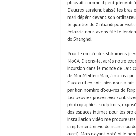
pleuvait comme il peut pleuvoir à
D’autres auraient baissé les bras 
mari dépérir devant son ordinateur
le quartier de Xintiandi pour vis
éclaircie nous avons filé le len
de Shanghai.
Pour le musée des shikumens je v
MoCA. Disons-le, après notre exp
incursion dans le monde de l’art c
de MonMeilleurMari, à moins que c
Quoi qu’il en soit, bien nous a pr
par bon nombre d’oeuvres de l’ex
Les oeuvres présentées sont diver
photographies, sculptures, expos
des espaces intimes pour les projec
installation vidéo me procure un
simplement envie de ricaner ou de c
aussi). Mais n’ayant noté ni le no