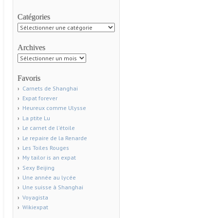
Catégories
Catégories
Archives
Archives
Favoris
Carnets de Shanghai
Expat forever
Heureux comme Ulysse
La ptite Lu
Le carnet de l'étoile
Le repaire de la Renarde
Les Toiles Rouges
My tailor is an expat
Sexy Beijing
Une année au lycée
Une suisse à Shanghai
Voyagista
Wikiexpat