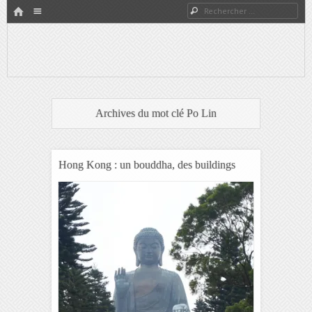
HOME
Rechercher
Menu
PASSER AU CONTENU
Expat à Shanghai en famille – Vivre en Chine – Blog
Le Grand Bond Au Milieu
Archives du mot clé
Po Lin
Hong Kong : un bouddha, des buildings