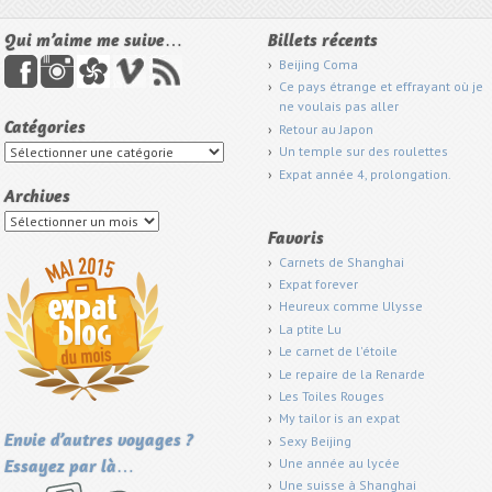
Qui m’aime me suive…
Billets récents
Beijing Coma
Ce pays étrange et effrayant où je
ne voulais pas aller
Catégories
Retour au Japon
Catégories
Un temple sur des roulettes
Expat année 4, prolongation.
Archives
Archives
Favoris
Carnets de Shanghai
Expat forever
Heureux comme Ulysse
La ptite Lu
Le carnet de l'étoile
Le repaire de la Renarde
Les Toiles Rouges
My tailor is an expat
Sexy Beijing
Envie d’autres voyages ?
Une année au lycée
Essayez par là…
Une suisse à Shanghai