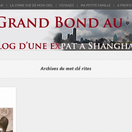
AI
LA CHINE VUE DE MON OEIL
VOYAGES
MA PETITE FAMILLE
A PROPO
en Chine – Blog
d Au Milieu
Archives du mot clé
rites