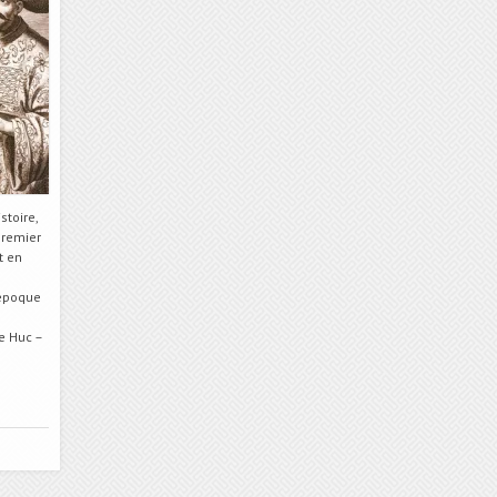
stoire,
premier
t en
’époque
e Huc –