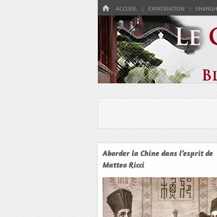
Menu
HOME
PASSER AU CONTENU
ACCUEIL
EXPATRIATION
SHANGH
Expat à Shanghai en famille – Vivre 
Le Grand Bon
Aborder la Chine dans l’esprit de
Matteo Ricci