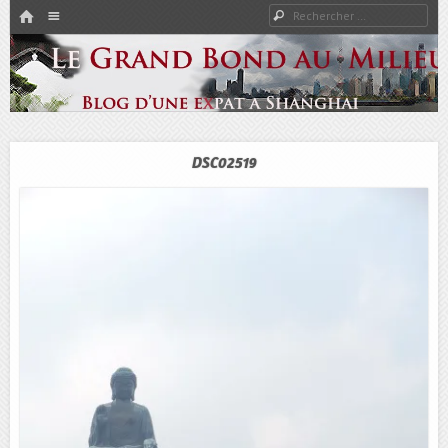
HOME
Rechercher
Menu
PASSER AU CONTENU
Expat à Shanghai en famille – Vivre en Chine – Blog
Le Grand Bond Au Milieu
DSC02519