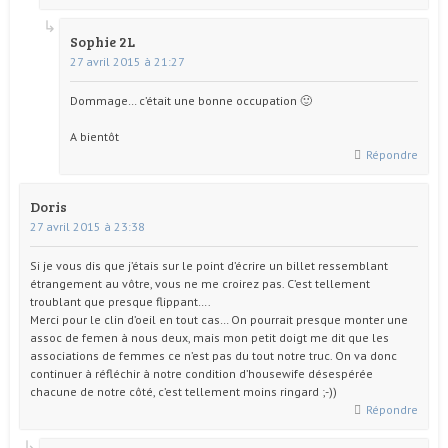
Sophie 2L
27 avril 2015 à 21:27
Dommage… c’était une bonne occupation 🙂
A bientôt
Répondre
Doris
27 avril 2015 à 23:38
Si je vous dis que j’étais sur le point d’écrire un billet ressemblant
étrangement au vôtre, vous ne me croirez pas. C’est tellement
troublant que presque flippant….
Merci pour le clin d’oeil en tout cas… On pourrait presque monter une
assoc de femen à nous deux, mais mon petit doigt me dit que les
associations de femmes ce n’est pas du tout notre truc. On va donc
continuer à réfléchir à notre condition d’housewife désespérée
chacune de notre côté, c’est tellement moins ringard ;-))
Répondre