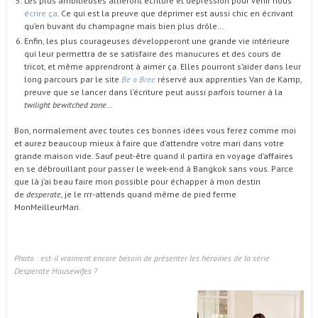
Les plus ambitieuses allieront écriture et dépression pour venir nous
écrire ça
. Ce qui est la preuve que déprimer est aussi chic en écrivant
qu’en buvant du champagne mais bien plus drôle…
Enfin, les plus courageuses développeront une grande vie intérieure
qui leur permettra de se satisfaire des manucures et des cours de
tricot, et même apprendront à aimer ça. Elles pourront s’aider dans leur
long parcours par le site
Be a Bree
réservé aux apprenties Van de Kamp,
preuve que se lancer dans l’écriture peut aussi parfois tourner à la
twilight bewitched zone
…
Bon, normalement avec toutes ces bonnes idées vous ferez comme moi
et aurez beaucoup mieux à faire que d’attendre votre mari dans votre
grande maison vide. Sauf peut-être quand il partira en voyage d’affaires
en se débrouillant pour passer le week-end à Bangkok sans vous. Parce
que là j’ai beau faire mon possible pour échapper à mon destin
de
desperate
, je le rrr-attends quand même de pied ferme
MonMeilleurMari.
Photo : est-il vraiment encore besoin de présenter les héroïnes de la série
Desperate Housewifes ?