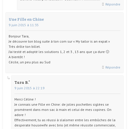
Répondre
Une Fille en Chine
9 juin 2015 à 11:35
Bonjour Tara,
Je découvre ton blog suite à ton com sur « My tailor is an expat »
Très drôle ton billet.
J’ai testé et adopté les solutions 1, 2 et 3 , 13 ans que ça dure 🙂
A bientôt !
Cécile, un peu plus au Sud
Répondre
Tara B.
9 juin 2015 à 22:19
Merci Céline !
Je connais une Fille en Chine: de jolies pochettes siglées se
promènent dans mon sac à main et celui de mes copines. On
adore !
Effectivement, tu as réussi à slalomer entre les embûches de la
desperate housewife avec brio (et même réussite commerciale,