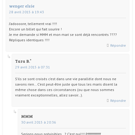
wenger elsie
28 avril 2015 à 19:43
J’adoooore, tellement vrai !!!!
Encore un billet qui fait sourire !
Je me demande si MMM et mon mari se sont déjà rencontrés ????
Répliques identiques !!!!
Répondre
Tara B.
29 avril 2015 à 07:31
S’ils se sont croisés c’est dans une vie parallèle dont nous ne
savons rien… C’est peut-être juste que tous les maris disent la
même chose dans ces circonstances (ou que nous sommes
vraiment exceptionnelles, allez savoir…).
Répondre
MMM
30 avril 2015 à 20:36
Serions-nous prévisibles…? C’est nul!!! Pfffffffffff….