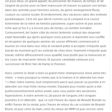
vie pour deux, un grand appart’, du personnel de maison, du temps et de
l’argent de poche pour se faire manucurer et masser ou passer son temps
dans des activités pour femmes oisives, du genre arrangement floral,
couture ou cuisine locale. Et évidemment, des vacances dans des endroits
paradisiaques. C’est sûr que décrit comme ça et comparé à la course
échevelée de la mère de famille parisienne, super-active et pas assez
riche que je fus il y a encore peu de temps, ça semble enviable.
Curieusement, de l’autre côté du miroir j’entends surtout des
desperate
expat housewifes
qui après quelques mois passés à reprendre leur souffle
et récupérer de quelques années de course effrénée commencent à
tourner en rond dans leur villa et seraient prête à accepter n’importe quel
travail du moment qu’il les sortirait de chez elles. Vraiment n’importe quel
travail, même affreusement sous-qualifié, tout plutôt que la manucure et
les cours de macramé chinois. Et aucune candidate sérieuse à la
succession de Bree Van de Kamp à l’horizon.
Alors comme le dirait si bien la grand-mère champenoise d’une amie très
chère : « mais pourquoi tu restes pas à la maison à rrr-attendre ton mari
? » Mais chère mamie, tout simplement parce que passer sa journée à rrr-
attendre son mari frôle l’ennui mortel. D’autant plus mortel qu’on a été
professionnellement active avant, sans vous parler des anciennes
hyperactives. A notre arrivée ici, j’ai passé de longues, très longues
journées à rrr-attendre : que ce soit l’heure du repas de Beauté Blonde ou
enfin l’heure de la sieste, puis l’heure de retour du car scolaire de Beauté
Brune, et puis celle du bain, celle du retour de MMM et puis encore celle