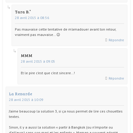
Tara B.
28 avril 2015 à 08:56
Pas mauvaise cette tentative de m’amadouer avant ton retour,
vraiment pas mauvaise… 😉
Répondre
MMM
28 avril 2015 à 09:05
Et le pire c’est que c’est sincere…!
Répondre
La Renarde
28 avril 2015 à 10:09
J’aime beaucoup la solution 3, si ça nous permet de lire ces chouettes
textes.
Sinon, il y a aussi la solution « partir à Bangkok (ou n’importe ou
d’ailleurs) sans son mari et les enfants ». Maman a souvent adopté