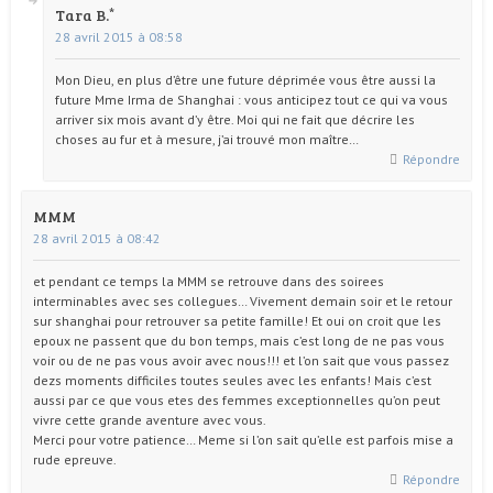
Tara B.
28 avril 2015 à 08:58
Mon Dieu, en plus d’être une future déprimée vous être aussi la
future Mme Irma de Shanghai : vous anticipez tout ce qui va vous
arriver six mois avant d’y être. Moi qui ne fait que décrire les
choses au fur et à mesure, j’ai trouvé mon maître…
Répondre
MMM
28 avril 2015 à 08:42
et pendant ce temps la MMM se retrouve dans des soirees
interminables avec ses collegues… Vivement demain soir et le retour
sur shanghai pour retrouver sa petite famille! Et oui on croit que les
epoux ne passent que du bon temps, mais c’est long de ne pas vous
voir ou de ne pas vous avoir avec nous!!! et l’on sait que vous passez
dezs moments difficiles toutes seules avec les enfants! Mais c’est
aussi par ce que vous etes des femmes exceptionnelles qu’on peut
vivre cette grande aventure avec vous.
Merci pour votre patience… Meme si l’on sait qu’elle est parfois mise a
rude epreuve.
Répondre