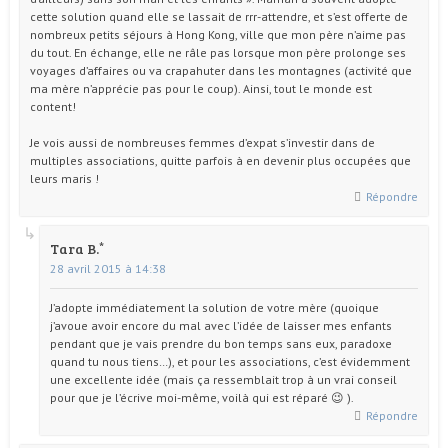
cette solution quand elle se lassait de rrr-attendre, et s’est offerte de
nombreux petits séjours à Hong Kong, ville que mon père n’aime pas
du tout. En échange, elle ne râle pas lorsque mon père prolonge ses
voyages d’affaires ou va crapahuter dans les montagnes (activité que
ma mère n’apprécie pas pour le coup). Ainsi, tout le monde est
content!
Je vois aussi de nombreuses femmes d’expat s’investir dans de
multiples associations, quitte parfois à en devenir plus occupées que
leurs maris !
Répondre
Tara B.
28 avril 2015 à 14:38
J’adopte immédiatement la solution de votre mère (quoique
j’avoue avoir encore du mal avec l’idée de laisser mes enfants
pendant que je vais prendre du bon temps sans eux, paradoxe
quand tu nous tiens…), et pour les associations, c’est évidemment
une excellente idée (mais ça ressemblait trop à un vrai conseil
pour que je l’écrive moi-même, voilà qui est réparé 😉 ).
Répondre