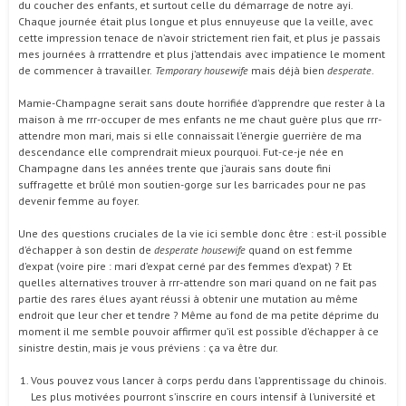
du coucher des enfants, et surtout celle du démarrage de notre ayi.
Chaque journée était plus longue et plus ennuyeuse que la veille, avec
cette impression tenace de n’avoir strictement rien fait, et plus je passais
mes journées à rrrattendre et plus j’attendais avec impatience le moment
de commencer à travailler.
Temporary housewife
mais déjà bien
desperate
.
Mamie-Champagne serait sans doute horrifiée d’apprendre que rester à la
maison à me rrr-occuper de mes enfants ne me chaut guère plus que rrr-
attendre mon mari, mais si elle connaissait l’énergie guerrière de ma
descendance elle comprendrait mieux pourquoi. Fut-ce-je née en
Champagne dans les années trente que j’aurais sans doute fini
suffragette et brûlé mon soutien-gorge sur les barricades pour ne pas
devenir femme au foyer.
Une des questions cruciales de la vie ici semble donc être : est-il possible
d’échapper à son destin de
desperate housewife
quand on est femme
d’expat (voire pire : mari d’expat cerné par des femmes d’expat) ? Et
quelles alternatives trouver à rrr-attendre son mari quand on ne fait pas
partie des rares élues ayant réussi à obtenir une mutation au même
endroit que leur cher et tendre ? Même au fond de ma petite déprime du
moment il me semble pouvoir affirmer qu’il est possible d’échapper à ce
sinistre destin, mais je vous préviens : ça va être dur.
Vous pouvez vous lancer à corps perdu dans l’apprentissage du chinois.
Les plus motivées pourront s’inscrire en cours intensif à l’université et