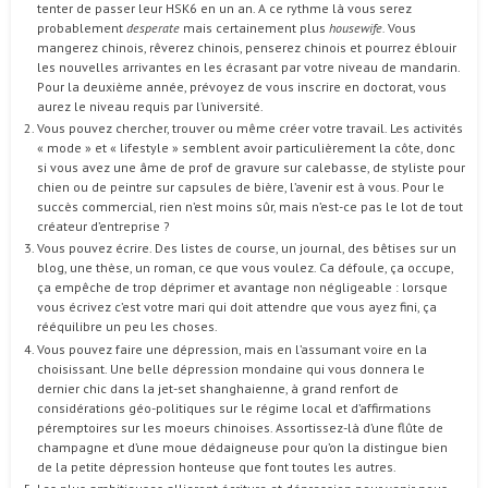
tenter de passer leur HSK6 en un an. A ce rythme là vous serez
probablement
desperate
mais certainement plus
housewife.
Vous
mangerez chinois, rêverez chinois, penserez chinois et pourrez éblouir
les nouvelles arrivantes en les écrasant par votre niveau de mandarin.
Pour la deuxième année, prévoyez de vous inscrire en doctorat, vous
aurez le niveau requis par l’université.
Vous pouvez chercher, trouver ou même créer votre travail. Les activités
« mode » et « lifestyle » semblent avoir particulièrement la côte, donc
si vous avez une âme de prof de gravure sur calebasse, de styliste pour
chien ou de peintre sur capsules de bière, l’avenir est à vous. Pour le
succès commercial, rien n’est moins sûr, mais n’est-ce pas le lot de tout
créateur d’entreprise ?
Vous pouvez écrire. Des listes de course, un journal, des bêtises sur un
blog, une thèse, un roman, ce que vous voulez. Ca défoule, ça occupe,
ça empêche de trop déprimer et avantage non négligeable : lorsque
vous écrivez c’est votre mari qui doit attendre que vous ayez fini, ça
rééquilibre un peu les choses.
Vous pouvez faire une dépression, mais en l’assumant voire en la
choisissant. Une belle dépression mondaine qui vous donnera le
dernier chic dans la jet-set shanghaienne, à grand renfort de
considérations géo-politiques sur le régime local et d’affirmations
péremptoires sur les moeurs chinoises. Assortissez-là d’une flûte de
champagne et d’une moue dédaigneuse pour qu’on la distingue bien
de la petite dépression honteuse que font toutes les autres.