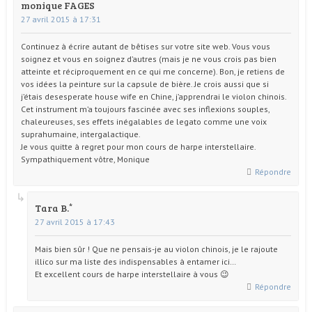
monique FAGES
27 avril 2015 à 17:31
Continuez à écrire autant de bêtises sur votre site web. Vous vous
soignez et vous en soignez d’autres (mais je ne vous crois pas bien
atteinte et réciproquement en ce qui me concerne). Bon, je retiens de
vos idées la peinture sur la capsule de bière. Je crois aussi que si
j’étais desesperate house wife en Chine, j’apprendrai le violon chinois.
Cet instrument m’a toujours fascinée avec ses inflexions souples,
chaleureuses, ses effets inégalables de legato comme une voix
suprahumaine, intergalactique.
Je vous quitte à regret pour mon cours de harpe interstellaire.
Sympathiquement vôtre, Monique
Répondre
Tara B.
27 avril 2015 à 17:43
Mais bien sûr ! Que ne pensais-je au violon chinois, je le rajoute
illico sur ma liste des indispensables à entamer ici…
Et excellent cours de harpe interstellaire à vous 😉
Répondre