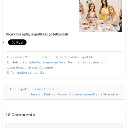
Si ça vous a plu, un petit clic ça fait plaisir
27 avril 2015
Tara B.
Publié dans
Expat life
Mots clés :
attente
,
femme au foyer
,
femme d'expat
,
inaction
,
occupation
,
oisiveté
,
s'occuper
Permalien de l'article
←
Mon expat’ blues des 6 mois
Naviguer dans les articles
Jurassic Park au Musée d’histoire naturelle de Shanghai
→
18 Comments