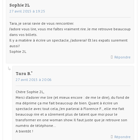
Sophie 2L
27 avril 2015 à 19:25
Tara, je serai ravie de vous rencontrer.
J’adore vous lire, vous me faîtes vraiment rire. Je me retrouve beaucoup
dans vos billets.
Il y a matière à écrire un spectacle, j’adorerai! Et les expats surement
aussi!
Sophie 2L
Répondre
Tara B.
27 avril 2015 à 20:06
Chère Sophie 2L,
Merci d’adorer me lire (et mieux encore : de me le dire), du fond de
ma déprime ça me fait beaucoup de bien. Quant à écrire un
spectacle avec tout cela, j’en parlerai à Florence F., elle me fait
beaucoup rire et a sûrement plus de talent que moi pour le
transformer en one woman show. Il faut juste que je retrouve son
numéro de téléphone…
A bientôt !
Répondre