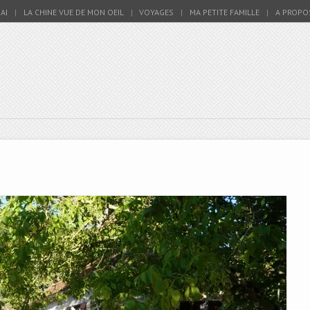
AI
LA CHINE VUE DE MON OEIL
VOYAGES
MA PETITE FAMILLE
A PROPO
en Chine – Blog
d Au Milieu