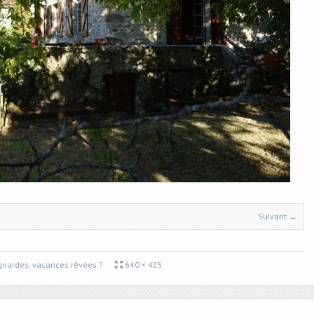
Suivant →
nardes, vacances rêvées ?
640 × 425