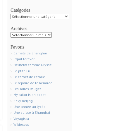
Catégories
Catégories
Archives
Archives
Favoris
Carnets de Shanghai
Expat forever
Heureux comme Ulysse
La ptite Lu
Le carnet de l'étoile
Le repaire de la Renarde
Les Toiles Rouges
My tailor is an expat
Sexy Beijing
Une année au lycée
Une suisse à Shanghai
Voyagista
Wikiexpat