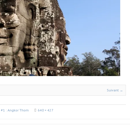
Suivant →
 #1 : Angkor Thom
640 × 427