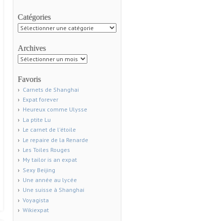
Catégories
Catégories
Archives
Archives
Favoris
Carnets de Shanghai
Expat forever
Heureux comme Ulysse
La ptite Lu
Le carnet de l'étoile
Le repaire de la Renarde
Les Toiles Rouges
My tailor is an expat
Sexy Beijing
Une année au lycée
Une suisse à Shanghai
Voyagista
Wikiexpat