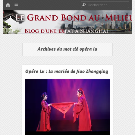
HOME
Rechercher
Menu
PASSER AU CONTENU
Expat à Shanghai en famille – Vivre en Chine – Blog
Le Grand Bond Au Milieu
Archives du mot clé
opéra lu
Opéra Lu : La mariée de Jiao Zhongqing