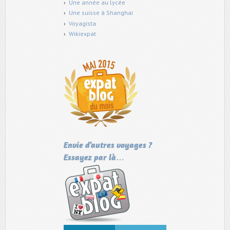
Une année au lycée
Une suisse à Shanghai
Voyagista
Wikiexpat
Envie d’autres voyages ?
Essayez par là…