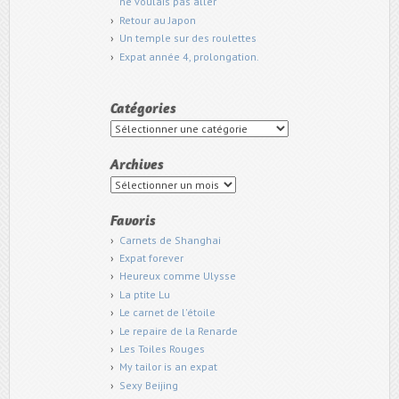
ne voulais pas aller
Retour au Japon
Un temple sur des roulettes
Expat année 4, prolongation.
Catégories
Catégories
Archives
Archives
Favoris
Carnets de Shanghai
Expat forever
Heureux comme Ulysse
La ptite Lu
Le carnet de l'étoile
Le repaire de la Renarde
Les Toiles Rouges
My tailor is an expat
Sexy Beijing