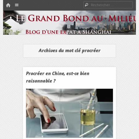
HOME
Rechercher
Menu
PASSER AU CONTENU
Expat à Shanghai en famille – Vivre en Chine – Blog
Le Grand Bond Au Milieu
Archives du mot clé
procréer
Procréer en Chine, est-ce bien
raisonnable ?