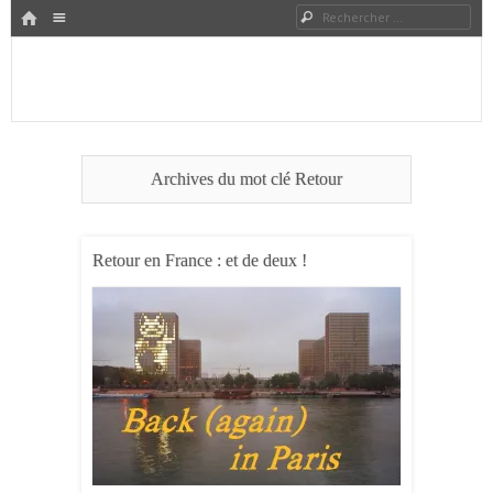
HOME
Rechercher
Menu
PASSER AU CONTENU
Expat à Shanghai en famille – Vivre en Chine – Blog
Le Grand Bond Au Milieu
Archives du mot clé
Retour
Retour en France : et de deux !