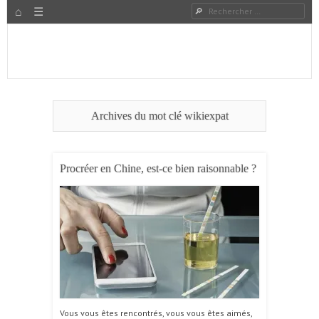
HOME
Rechercher
Menu
PASSER AU CONTENU
Expat à Shanghai en famille – Vivre en Chine – Blog
Le Grand Bond Au Milieu
Archives du mot clé
wikiexpat
Procréer en Chine, est-ce bien raisonnable ?
Vous vous êtes rencontrés, vous vous êtes aimés,