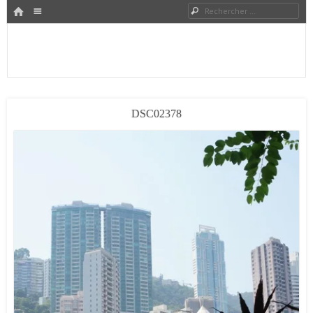
HOME
Rechercher
Menu
PASSER AU CONTENU
Expat à Shanghai en famille – Vivre en Chine – Blog
Le Grand Bond Au Milieu
DSC02378