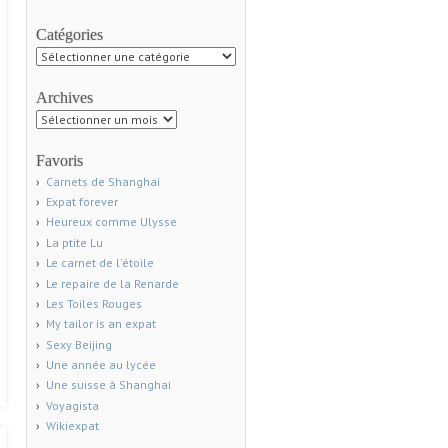
Catégories
Catégories
Archives
Archives
Favoris
Carnets de Shanghai
Expat forever
Heureux comme Ulysse
La ptite Lu
Le carnet de l'étoile
Le repaire de la Renarde
Les Toiles Rouges
My tailor is an expat
Sexy Beijing
Une année au lycée
Une suisse à Shanghai
Voyagista
Wikiexpat