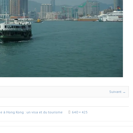
Suivant →
e à Hong Kong : un visa et du tourisme
640 × 425