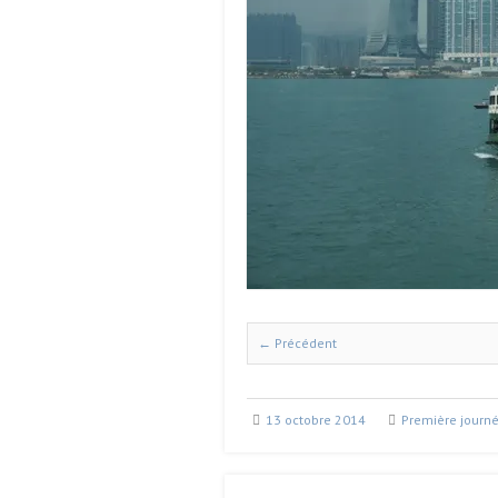
← Précédent
13 octobre 2014
Première journé