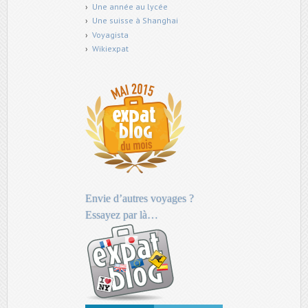
Une année au lycée
Une suisse à Shanghai
Voyagista
Wikiexpat
Envie d’autres voyages ?
Essayez par là…