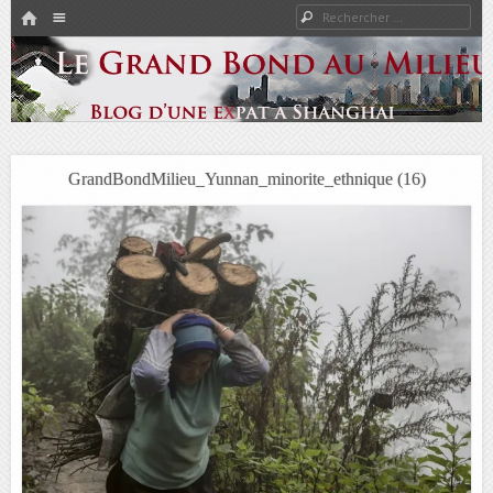
HOME
Rechercher
Menu
PASSER AU CONTENU
Expat à Shanghai en famille – Vivre en Chine – Blog
Le Grand Bond Au Milieu
GrandBondMilieu_Yunnan_minorite_ethnique (16)