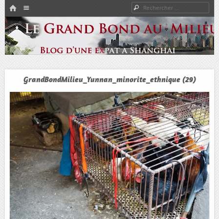
HOME
Rechercher
Menu
PASSER AU CONTENU
Expat à Shanghai en famille – Vivre en Chine – Blog
Le Grand Bond Au Milieu
GrandBondMilieu_Yunnan_minorite_ethnique (29)