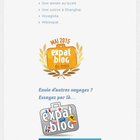
Une année au lycée
Une suisse à Shanghai
Voyagista
Wikiexpat
Envie d’autres voyages ?
Essayez par là…