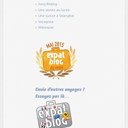
Sexy Beijing
Une année au lycée
Une suisse à Shanghai
Voyagista
Wikiexpat
Envie d’autres voyages ?
Essayez par là…