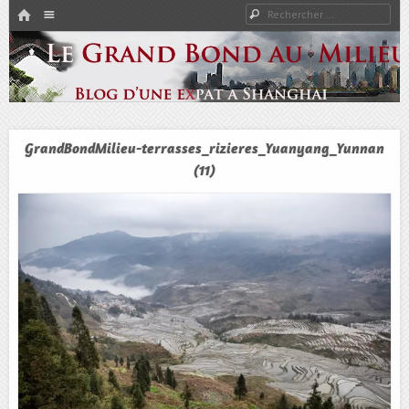
HOME
Rechercher
Menu
PASSER AU CONTENU
Expat à Shanghai en famille – Vivre en Chine – Blog
Le Grand Bond Au Milieu
GrandBondMilieu-terrasses_rizieres_Yuanyang_Yunnan
(11)