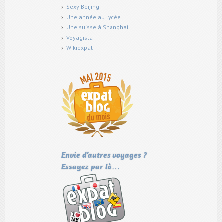
Sexy Beijing
Une année au lycée
Une suisse à Shanghai
Voyagista
Wikiexpat
Envie d’autres voyages ?
Essayez par là…