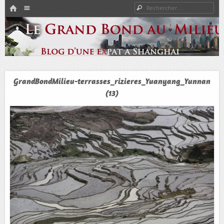
HOME
Rechercher
Menu
PASSER AU CONTENU
Expat à Shanghai en famille – Vivre en Chine – Blog
Le Grand Bond Au Milieu
GrandBondMilieu-terrasses_rizieres_Yuanyang_Yunnan
(13)