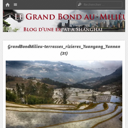
HOME
Rechercher
Menu
PASSER AU CONTENU
Expat à Shanghai en famille – Vivre en Chine – Blog
Le Grand Bond Au Milieu
GrandBondMilieu-terrasses_rizieres_Yuanyang_Yunnan
(31)