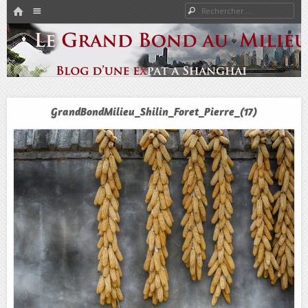
HOME
Rechercher
Menu
PASSER AU CONTENU
Expat à Shanghai en famille – Vivre en Chine – Blog
Le Grand Bond Au Milieu
GrandBondMilieu_Shilin_Foret_Pierre_(17)