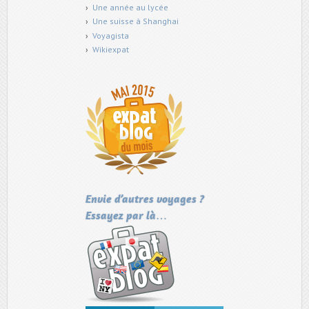
Une année au lycée
Une suisse à Shanghai
Voyagista
Wikiexpat
Envie d’autres voyages ?
Essayez par là…