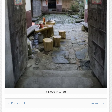
« Notre » tulou
← Précédent
Suivant →