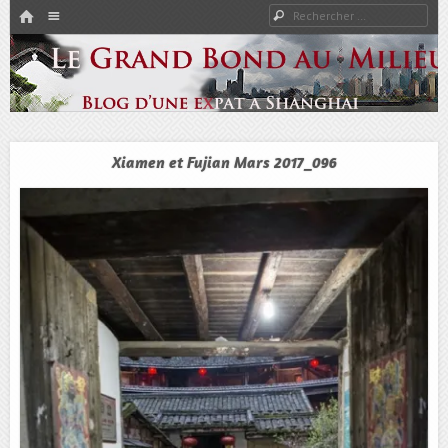
HOME
Rechercher
Menu
PASSER AU CONTENU
Expat à Shanghai en famille – Vivre en Chine – Blog
Le Grand Bond Au Milieu
Xiamen et Fujian Mars 2017_096