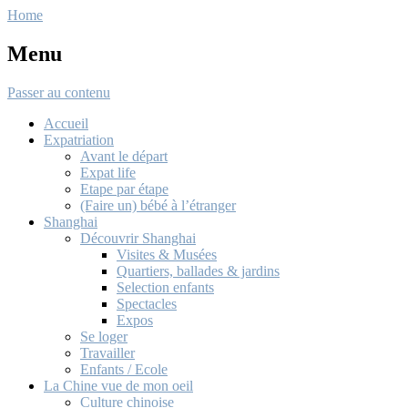
Home
Menu
Passer au contenu
Accueil
Expatriation
Avant le départ
Expat life
Etape par étape
(Faire un) bébé à l’étranger
Shanghai
Découvrir Shanghai
Visites & Musées
Quartiers, ballades & jardins
Selection enfants
Spectacles
Expos
Se loger
Travailler
Enfants / Ecole
La Chine vue de mon oeil
Culture chinoise