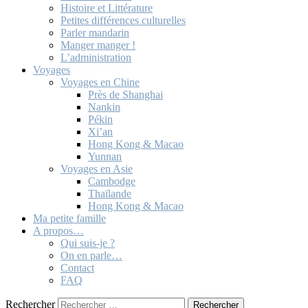
Histoire et Littérature
Petites différences culturelles
Parler mandarin
Manger manger !
L’administration
Voyages
Voyages en Chine
Près de Shanghai
Nankin
Pékin
Xi’an
Hong Kong & Macao
Yunnan
Voyages en Asie
Cambodge
Thaïlande
Hong Kong & Macao
Ma petite famille
A propos…
Qui suis-je ?
On en parle…
Contact
FAQ
Rechercher