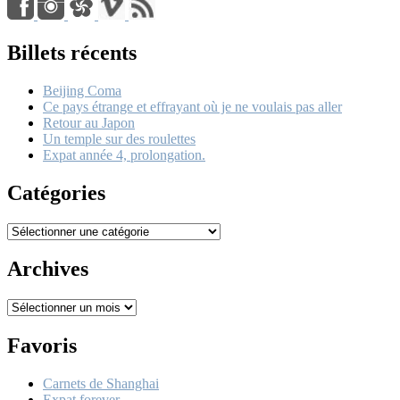
Billets récents
Beijing Coma
Ce pays étrange et effrayant où je ne voulais pas aller
Retour au Japon
Un temple sur des roulettes
Expat année 4, prolongation.
Catégories
Catégories
Archives
Archives
Favoris
Carnets de Shanghai
Expat forever