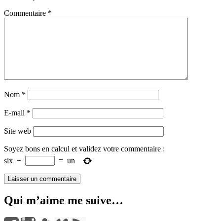
Commentaire
*
Nom
*
E-mail
*
Site web
Soyez bons en calcul et validez votre commentaire
:
six
−
=
un
Qui m’aime me suive…