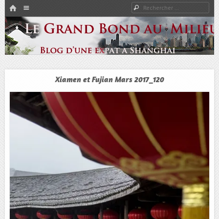
HOME
Rechercher
Menu
PASSER AU CONTENU
Expat à Shanghai en famille – Vivre en Chine – Blog
Le Grand Bond Au Milieu
Xiamen et Fujian Mars 2017_120