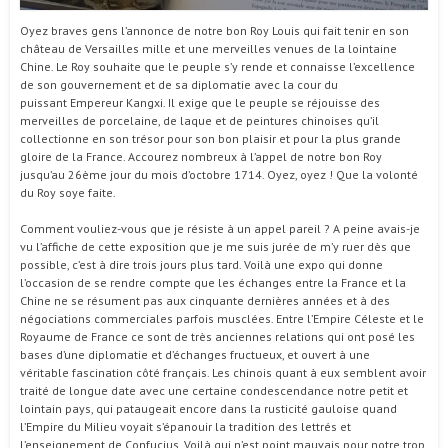
Oyez braves gens l’annonce de notre bon Roy Louis qui fait tenir en son
château de Versailles mille et une merveilles venues de la lointaine
Chine. Le Roy souhaite que le peuple s’y rende et connaisse l’excellence
de son gouvernement et de sa diplomatie avec la cour du
puissant Empereur Kangxi. Il exige que le peuple se réjouisse des
merveilles de porcelaine, de laque et de peintures chinoises qu’il
collectionne en son trésor pour son bon plaisir et pour la plus grande
gloire de la France. Accourez nombreux à l’appel de notre bon Roy
jusqu’au 26ème jour du mois d’octobre 1714. Oyez, oyez ! Que la volonté
du Roy soye faite.
Comment vouliez-vous que je résiste à un appel pareil ? A peine avais-je
vu l’affiche de cette exposition que je me suis jurée de m’y ruer dès que
possible, c’est à dire trois jours plus tard. Voilà une expo qui donne
l’occasion de se rendre compte que les échanges entre la France et la
Chine ne se résument pas aux cinquante dernières années et à des
négociations commerciales parfois musclées. Entre l’Empire Céleste et le
Royaume de France ce sont de très anciennes relations qui ont posé les
bases d’une diplomatie et d’échanges fructueux, et ouvert à une
véritable fascination côté français. Les chinois quant à eux semblent avoir
traité de longue date avec une certaine condescendance notre petit et
lointain pays, qui pataugeait encore dans la rusticité gauloise quand
l’Empire du Milieu voyait s’épanouir la tradition des lettrés et
l’enseignement de Confucius. Voilà qui n’est point mauvais pour notre trop