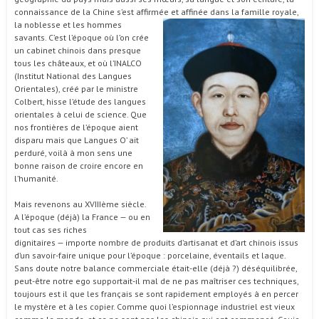
connaissance de la Chine s’est affirmée et affinée dans la famille royal
e,
la noblesse et les hommes
savants. C’est l’époque où l’on crée
un cabinet chinois dans presque
tous les châteaux, et où l’INALCO
(Institut National des Langues
Orientales), créé par le ministre
Colbert, hisse l’étude des langues
orientales à celui de science. Que
nos frontières de l’époque aient
disparu mais que Langues O’ ait
perduré, voilà à mon sens une
bonne raison de croire encore en
l’humanité.
Mais revenons au XVIIIème siècle.
A l’époque (déjà) la France — ou en
tout cas ses riches
dignitaires — importe nombre de produits d’artisanat et d’art chinois issus
d’un savoir-faire unique pour l’époque : porcelaine, éventails et laque.
Sans doute notre balance commerciale était-elle (déjà ?) déséquilibrée,
peut-être notre ego supportait-il mal de ne pas maîtriser ces techniques,
toujours est il que les français se sont rapidement employés à en percer
le mystère et à les copier. Comme quoi l’espionnage industriel est vieux