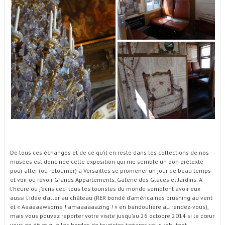
De tous ces échanges et de ce qu’il en reste dans les collections de nos
musées est donc née cette exposition qui me semble un bon prétexte
pour aller (ou retourner) à Versailles se promener un jour de beau temps
et voir ou revoir Grands Appartements, Galerie des Glaces et Jardins. A
l’heure où j’écris ceci tous les touristes du monde semblent avoir eux
aussi l’idée d’aller au château (RER bondé d’américaines brushing au vent
et « Aaaaaawsome ! amaaaaaazing ! » en bandoulière au rendez-vous),
mais vous pouvez reporter votre visite jusqu’au 26 octobre 2014 si le cœur
vous en dit et que les hordes de touristes tartares vous rebutent.