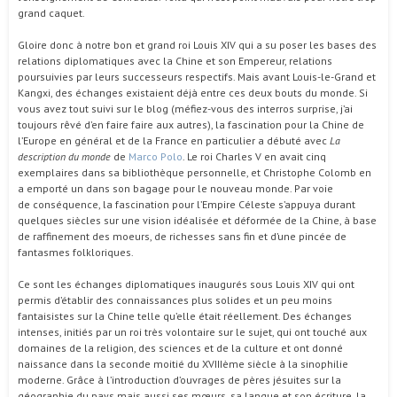
grand caquet.
Gloire donc à notre bon et grand roi Louis XIV qui a su poser les bases des
relations diplomatiques avec la Chine et son Empereur, relations
poursuivies par leurs successeurs respectifs. Mais avant Louis-le-Grand et
Kangxi, des échanges existaient déjà entre ces deux bouts du monde. Si
vous avez tout suivi sur le blog (méfiez-vous des interros surprise, j’ai
toujours rêvé d’en faire faire aux autres), la fascination pour la Chine de
l’Europe en général et de la France en particulier a débuté avec
La
description du monde
de
Marco Polo
. Le roi Charles V en avait cinq
exemplaires dans sa bibliothèque personnelle, et Christophe Colomb en
a emporté un dans son bagage pour le nouveau monde. Par voie
de conséquence, la fascination pour l’Empire Céleste s’appuya durant
quelques siècles sur une vision idéalisée et déformée de la Chine, à base
de raffinement des moeurs, de richesses sans fin et d’une pincée de
fantasmes folkloriques.
Ce sont les échanges diplomatiques inaugurés sous Louis XIV qui ont
permis d’établir des connaissances plus solides et un peu moins
fantaisistes sur la Chine telle qu’elle était réellement. Des échanges
intenses, initiés par un roi très volontaire sur le sujet, qui ont touché aux
domaines de la religion, des sciences et de la culture et ont donné
naissance dans la seconde moitié du XVIIIème siècle à la sinophilie
moderne. Grâce à l’introduction d’ouvrages de pères jésuites sur la
géographie du pays mais aussi ses mœurs, sa langue et son écriture, la