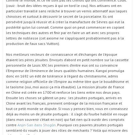
comme le monde, et ce ne sont pas les chinois qui ont commencé. Couic
(
couic
: bruit des idées reçues à qui on tord le cou). Nos artisans ont en
particulier travaillé sans relâche à trouver un vernis alternatif aux laques
chinoises et surtout à découvrir le secret de la porcelaine. Ils ont
persévéré jusqu’à réussir et à créer la manufacture de Sèvres qui eut la
postérité qu’on lui connait. Comme quoi on peut commencer en copiant
les techniques des autres et finir par en faire un art avec ses propres
lettres de noblesse (cet axiome ne s’appliquant probablement pas à la
production de faux sacs Vuitton).
Nos meilleurs vecteurs de connaissance et d’échanges de l’époque
étaient les pères jésuites. Envoyés d’abord en petit nombre sur la cassette
personnelle de Louis XIV, les premiers d’entre eux ont su convaincre
l’Empereur de l’éminence de leurs qualités humaines. Kangxi promulga
donc en 1692 un édit de tolérance à l’égard du christianisme, admis
comme religion officielle de l’Empire au même titre que le bouddhisme et
le taoïsme (oui, moi aussi ça m’a ébaubie). La mission jésuite de France
en Chine est créée en 1700 et renforce les liens entre nos deux pays.
Ensuite les choses se gâtent un peu : les jésuites portugais, arrivés en
Chine avant les français, prennent ombrage de la mission française et
tout ce petit monde se dispute. Si vous y pensez bien, vous en connaissez
déjà au moins un de jésuite portugais : il s’agit du fourbe habillé en rouge
(dans mon souvenir c’était en noir) qui fait rien qu’à ourdir des complots
contre
Anjin-San dans Shogûn
. Pourquoi ces pauvres jésuites portugais
semblent-ils voués à jouer des rôles de méchants ? Voilà qui m’ouvre des