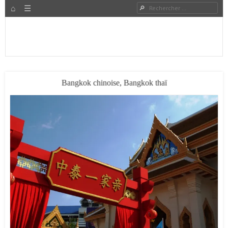
HOME
Rechercher
Menu
PASSER AU CONTENU
Expat à Shanghai en famille – Vivre en Chine – Blog
Le Grand Bond Au Milieu
Bangkok chinoise, Bangkok thaï