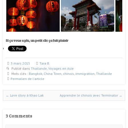
Si ça vous a plu, un petit clic ça fait plaisir
3 mars 2015
Tara B.
Publié dans
Thaïlande
,
Voyages en Asie
Mots clés :
Bangkok
,
China Town
,
chinois
,
immigration
,
Thaïlande
Permalien de l'article
←
Love story à Khao Lak
Apprendre le chinois avec Terminator
→
Naviguer dans les articles
3 Comments