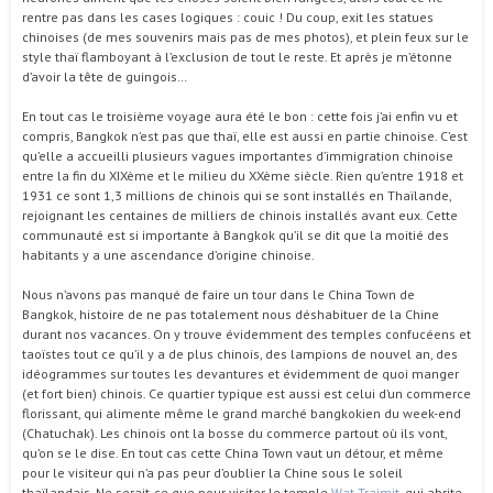
rentre pas dans les cases logiques : couic ! Du coup, exit les statues
chinoises (de mes souvenirs mais pas de mes photos), et plein feux sur le
style thaï flamboyant à l’exclusion de tout le reste. Et après je m’étonne
d’avoir la tête de guingois…
En tout cas le troisième voyage aura été le bon : cette fois j’ai enfin vu et
compris, Bangkok n’est pas que thaï, elle est aussi en partie chinoise. C’est
qu’elle a accueilli plusieurs vagues importantes d’immigration chinoise
entre la fin du XIXème et le milieu du XXème siècle. Rien qu’entre 1918 et
1931 ce sont 1,3 millions de chinois qui se sont installés en Thaïlande,
rejoignant les centaines de milliers de chinois installés avant eux. Cette
communauté est si importante à Bangkok qu’il se dit que la moitié des
habitants y a une ascendance d’origine chinoise.
Nous n’avons pas manqué de faire un tour dans le China Town de
Bangkok, histoire de ne pas totalement nous déshabituer de la Chine
durant nos vacances. On y trouve évidemment des temples confucéens et
taoïstes tout ce qu’il y a de plus chinois, des lampions de nouvel an, des
idéogrammes sur toutes les devantures et évidemment de quoi manger
(et fort bien) chinois. Ce quartier typique est aussi est celui d’un commerce
florissant, qui alimente même le grand marché bangkokien du week-end
(Chatuchak). Les chinois ont la bosse du commerce partout où ils vont,
qu’on se le dise. En tout cas cette China Town vaut un détour, et même
pour le visiteur qui n’a pas peur d’oublier la Chine sous le soleil
thaïlandais. Ne serait-ce que pour visiter le temple
Wat Traimit
, qui abrite