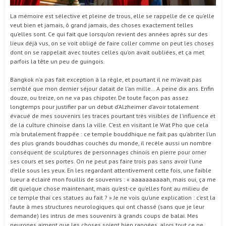
La mémoire est sélective et pleine de trous, elle se rappelle de ce qu’elle
veut bien et jamais, ô grand jamais, des choses exactement telles
qu’elles sont. Ce qui fait que lorsqu’on revient des années après sur des
lieux déjà vus, on se voit obligé de faire coller comme on peut les choses
dont on se rappelait avec toutes celles qu’on avait oubliées, et ça met
parfois la tête un peu de guingois.
Bangkok n’a pas fait exception à la règle, et pourtant il ne m’avait pas
semblé que mon dernier séjour datait de l’an mille… A peine dix ans. Enfin
douze, ou treize, on ne va pas chipoter. De toute façon pas assez
longtemps pour justifier par un début d’Alzheimer d’avoir totalement
évacué de mes souvenirs les traces pourtant très visibles de l’influence et
de la culture chinoise dans la ville. C’est en visitant le Wat Pho que cela
m’a brutalement frappée : ce temple bouddhique ne fait pas qu’abriter l’un
des plus grands bouddhas couchés du monde, il recèle aussi un nombre
conséquent de sculptures de personnages chinois en pierre pour orner
ses cours et ses portes. On ne peut pas faire trois pas sans avoir l’une
d’elle sous les yeux. En les regardant attentivement cette fois, une faible
lueur a éclairé mon fouillis de souvenirs : « aaaaaaaaaah, mais oui, ça me
dit quelque chose maintenant, mais qu’est-ce qu’elles font au milieu de
ce temple thaï ces statues au fait ? » Je ne vois qu’une explication : c’est la
faute à mes structures neurologiques qui ont chassé (sans que je leur
demande) les intrus de mes souvenirs à grands coups de balai. Mes
neurones aiment que les choses soient bien rangées, alors tout ce ne