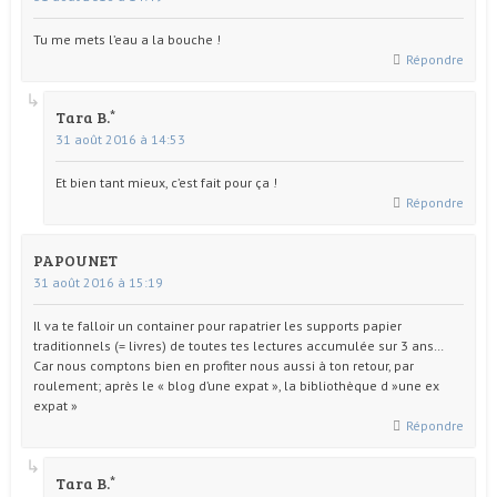
Tu me mets l’eau a la bouche !
Répondre
Tara B.
31 août 2016 à 14:53
Et bien tant mieux, c’est fait pour ça !
Répondre
PAPOUNET
31 août 2016 à 15:19
Il va te falloir un container pour rapatrier les supports papier
traditionnels (= livres) de toutes tes lectures accumulée sur 3 ans…
Car nous comptons bien en profiter nous aussi à ton retour, par
roulement; après le « blog d’une expat », la bibliothèque d »une ex
expat »
Répondre
Tara B.