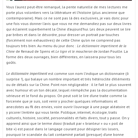
Vous l’aurez peut-être remarqué, la pente naturelle de mes lectures me
porte plus volontiers vers la littérature et l’histoire (plus ancienne que
contemporaine). Mais ce ne sont pas là des exclusives, je vais donc pour
une fois vous donner l’avis que vous ne me demandiez pas sur deux livres
qui éclairent superbement la Chine d’aujourd’hui. Les deux peuvent se lire
par bribes et dans le désordre, pour dresser un portrait par touches
(forcément non exhaustives) de cette Chine qu’on ne comprend pas
toujours très bien. Au menu du jour donc :
Le dictionnaire impertinent de la
Chine
de Renaud de Spens et
Le tigre et le moucheron
de Jordan Pouille. La
forme des deux ouvrages, bien différentes, en laissera pour tous les
goûts.
Le dictionnaire impertinent
est comme son nom l’indique un dictionnaire (ô
surprise !), qui balaye un nombre important et très hétéroclite d’éléments
ou de détails sur la Chine. Point non négligeable : il le fait le plus souvent
avec humour et un ton décalé, lequel n’empêche pas la documentation
sérieuse et le fond du propos. On peut soit le lire d’une traite comme la
forcenée que je suis, soit venir y piocher quelques informations et
anecdotes au fil des envies, voire ouvrir l’ouvrage à une page aléatoire et
y picorer l’entrée qui vous tente. Politique, internet, écologie, traits
culturels, histoire, société, personnalités et faits divers, tout y passe. On y
apprend ainsi que le terme
diaosi
(traduit par « branleur » ou « poil de
bite ») est passé dans le langage courant pour désigner les losers,
pourquoi le scandale du lait contaminé partait (presque) d’une bonne