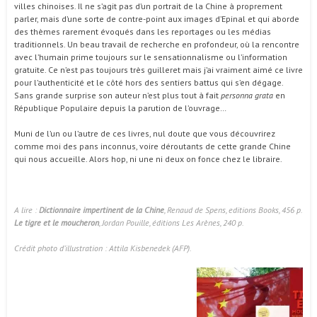
villes chinoises. Il ne s’agit pas d’un portrait de la Chine à proprement
parler, mais d’une sorte de contre-point aux images d’Epinal et qui aborde
des thèmes rarement évoqués dans les reportages ou les médias
traditionnels. Un beau travail de recherche en profondeur, où la rencontre
avec l’humain prime toujours sur le sensationnalisme ou l’information
gratuite. Ce n’est pas toujours très guilleret mais j’ai vraiment aimé ce livre
pour l’authenticité et le côté hors des sentiers battus qui s’en dégage.
Sans grande surprise son auteur n’est plus tout à fait
personna grata
en
République Populaire depuis la parution de l’ouvrage…
Muni de l’un ou l’autre de ces livres, nul doute que vous découvrirez
comme moi des pans inconnus, voire déroutants de cette grande Chine
qui nous accueille. Alors hop, ni une ni deux on fonce chez le libraire.
A lire :
Dictionnaire impertinent de la Chine
, Renaud de Spens, editions Books, 456 p.
Le tigre et le moucheron
, Jordan Pouille, éditions Les Arènes, 240 p.
Crédit photo d’illustration : Attila Kisbenedek (AFP).