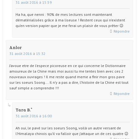
31 août 2016 à 15:59
Ha ha, que nenni : 90% de mes lectures sont maintenant
dématérialisées grâce à ma liseuse ! Restent ceux qui n’existent
qu’en version papier que je me ferai un plaisir de vous prêter 😉
Répondre
Anlor
31 août 2016 à 15:32
J’avoue etre de l’espece picoreuse en ce qui concerne le Dictionnaire
amoureux de la Chine mais moi aussi tu me tentes bien avec ces 2
nouveaux ouvrages ! Il me reste quand meme a finir mon gros pave
sur les soeurs Soong…. Il n’y a pas a dire, l’histoire de la Chine est tout
sauf simple a comprendre !!!
Répondre
Tara B.
31 août 2016 à 16:00
Ah oui, le pavé sur les soeurs Soong, voilà un autre versant de
l’Himalaya chinois qu’il va falloir que j’attaque un de ces quatre 😉