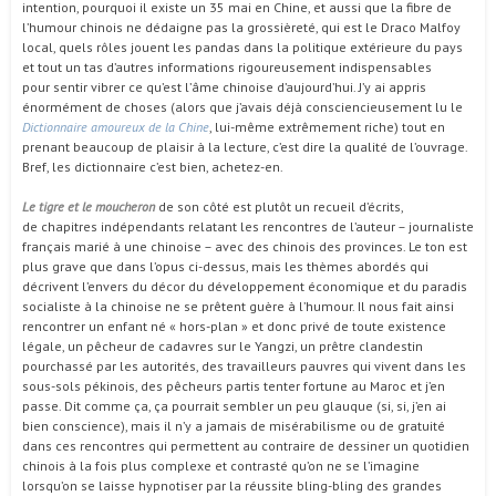
intention, pourquoi il existe un 35 mai en Chine, et aussi que la fibre de
l’humour chinois ne dédaigne pas la grossièreté, qui est le Draco Malfoy
local, quels rôles jouent les pandas dans la politique extérieure du pays
et tout un tas d’autres informations rigoureusement indispensables
pour sentir vibrer ce qu’est l’âme chinoise d’aujourd’hui. J’y ai appris
énormément de choses (alors que j’avais déjà consciencieusement lu le
Dictionnaire amoureux de la Chine
, lui-même extrêmement riche) tout en
prenant beaucoup de plaisir à la lecture, c’est dire la qualité de l’ouvrage.
Bref, les dictionnaire c’est bien, achetez-en.
Le tigre et le moucheron
de son côté est plutôt un recueil d’écrits,
de chapitres indépendants relatant les rencontres de l’auteur – journaliste
français marié à une chinoise – avec des chinois des provinces. Le ton est
plus grave que dans l’opus ci-dessus, mais les thèmes abordés qui
décrivent l’envers du décor du développement économique et du paradis
socialiste à la chinoise ne se prêtent guère à l’humour. Il nous fait ainsi
rencontrer un enfant né « hors-plan » et donc privé de toute existence
légale, un pêcheur de cadavres sur le Yangzi, un prêtre clandestin
pourchassé par les autorités, des travailleurs pauvres qui vivent dans les
sous-sols pékinois, des pêcheurs partis tenter fortune au Maroc et j’en
passe. Dit comme ça, ça pourrait sembler un peu glauque (si, si, j’en ai
bien conscience), mais il n’y a jamais de misérabilisme ou de gratuité
dans ces rencontres qui permettent au contraire de dessiner un quotidien
chinois à la fois plus complexe et contrasté qu’on ne se l’imagine
lorsqu’on se laisse hypnotiser par la réussite bling-bling des grandes