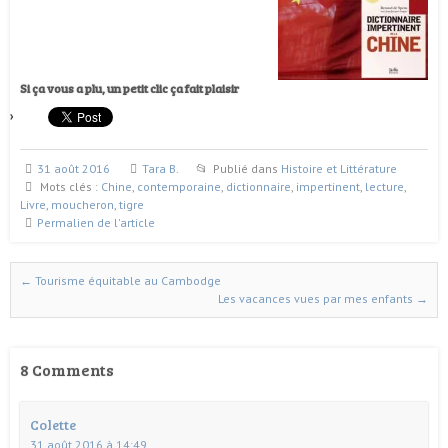
Si ça vous a plu, un petit clic ça fait plaisir
31 août 2016
Tara B.
Publié dans
Histoire et Littérature
Mots clés :
Chine
,
contemporaine
,
dictionnaire
,
impertinent
,
lecture
,
Livre
,
moucheron
,
tigre
Permalien de l'article
←
Tourisme équitable au Cambodge
Naviguer dans les articles
Les vacances vues par mes enfants
→
8 Comments
Colette
31 août 2016 à 14:49