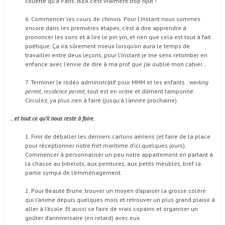
couette qu’à Paris. IKEA c’est vraiment trop Njüt !
6. Commencer les cours de chinois. Pour l’instant nous sommes
encore dans les premières étapes, c’est à dire apprendre à
prononcer les sons et à lire le pin yin, et rien que cela est tout à fait
poétique. Ça ira sûrement mieux lorsqu’on aura le temps de
travailler entre deux leçons, pour l’instant je me sens retomber en
enfance avec l’envie de dire à ma prof que j’ai oublié mon cahier…
7. Terminer le rodéo administratif pour MMM et les enfants :
working
permit
,
residence permit
, tout est en ordre et dûment tamponné.
Circulez, ya plus rien à faire (jusqu’à l’année prochaine).
.. et tout ce qu’il nous reste à faire.
1. Finir de déballer les derniers cartons aériens (et faire de la place
pour réceptionner notre fret maritime d’ici quelques jours).
Commencer à personnaliser un peu notre appartement en partant à
la chasse au bibelots, aux peintures, aux petits meubles, bref la
partie sympa de l’emménagement.
2. Pour Beauté Brune, trouver un moyen d’apaiser la grosse colère
qui l’anime depuis quelques mois et retrouver un plus grand plaisir à
aller à l’école. Et aussi se faire de vrais copains et organiser un
goûter d’anniversaire (en retard) avec eux.