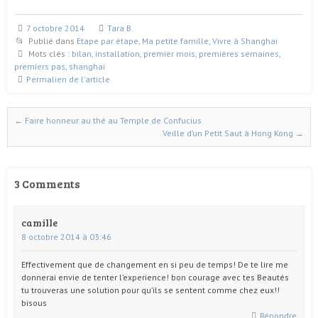
7 octobre 2014
Tara B.
Publié dans
Etape par étape
,
Ma petite famille
,
Vivre à Shanghai
Mots clés :
bilan
,
installation
,
premier mois
,
premières semaines
,
premiers pas
,
shanghaï
Permalien de l'article
←
Faire honneur au thé au Temple de Confucius
Naviguer dans les articles
Veille d’un Petit Saut à Hong Kong
→
3 Comments
camille
8 octobre 2014 à 03:46
Effectivement que de changement en si peu de temps! De te lire me
donnerai envie de tenter l’experience! bon courage avec tes Beautés
tu trouveras une solution pour qu’ils se sentent comme chez eux!!
bisous
Répondre