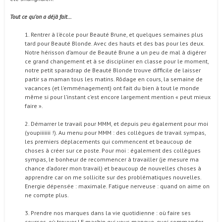
Tout ce qu’on a déjà fait…
1. Rentrer à l’école pour Beauté Brune, et quelques semaines plus
tard pour Beauté Blonde. Avec des hauts et des bas pour les deux.
Notre hérisson d’amour de Beauté Brune a un peu de mal à digérer
ce grand changement et à se discipliner en classe pour le moment,
notre petit sparadrap de Beauté Blonde trouve difficile de laisser
partir sa maman tous les matins. Rôdage en cours, la semaine de
vacances (et l’emménagement) ont fait du bien à tout le monde
même si pour l’instant c’est encore largement mention « peut mieux
faire ».
2. Démarrer le travail pour MMM, et depuis peu également pour moi
(youpiiiiiii !). Au menu pour MMM : des collègues de travail sympas,
les premiers déplacements qui commencent et beaucoup de
choses à créer sur ce poste. Pour moi : également des collègues
sympas, le bonheur de recommencer à travailler (je mesure ma
chance d’adorer mon travail) et beaucoup de nouvelles choses à
apprendre car on me sollicite sur des problématiques nouvelles.
Energie dépensée : maximale. Fatigue nerveuse : quand on aime on
ne compte plus.
3. Prendre nos marques dans la vie quotidienne : où faire ses
courses, où trouver LE machin qui vous manque, quoi commander