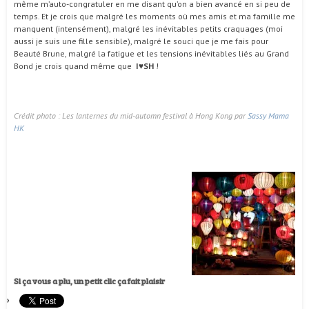
même m’auto-congratuler en me disant qu’on a bien avancé en si peu de
temps. Et je crois que malgré les moments où mes amis et ma famille me
manquent (intensément), malgré les inévitables petits craquages (moi
aussi je suis une fille sensible), malgré le souci que je me fais pour
Beauté Brune, malgré la fatigue et les tensions inévitables liés au Grand
Bond je crois quand même que
I♥SH
!
Crédit photo : Les lanternes du mid-automn festival à Hong Kong par
Sassy Mama
HK
Si ça vous a plu, un petit clic ça fait plaisir