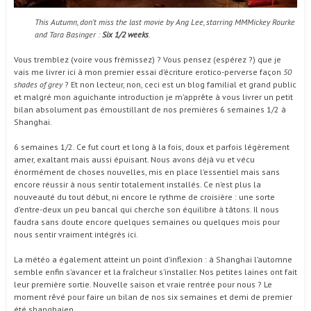
This Autumn, don’t miss the last movie by Ang Lee, starring MMMickey Rourke
and Tara Basinger :
Six 1/2 weeks
.
Vous tremblez (voire vous frémissez) ? Vous pensez (espérez ?) que je
vais me livrer ici à mon premier essai d’écriture erotico-perverse façon
50
shades of grey
? Et non lecteur, non, ceci est un blog familial et grand public
et malgré mon aguichante introduction je m’apprête à vous livrer un petit
bilan absolument pas émoustillant de nos premières 6 semaines 1/2 à
Shanghai.
6 semaines 1/2. Ce fut court et long à la fois, doux et parfois légèrement
amer, exaltant mais aussi épuisant. Nous avons déjà vu et vécu
énormément de choses nouvelles, mis en place l’essentiel mais sans
encore réussir à nous sentir totalement installés. Ce n’est plus la
nouveauté du tout début, ni encore le rythme de croisière : une sorte
d’entre-deux un peu bancal qui cherche son équilibre à tâtons. Il nous
faudra sans doute encore quelques semaines ou quelques mois pour
nous sentir vraiment intégrés ici.
La météo a également atteint un point d’inflexion : à Shanghai l’automne
semble enfin s’avancer et la fraîcheur s’installer. Nos petites laines ont fait
leur première sortie. Nouvelle saison et vraie rentrée pour nous ? Le
moment rêvé pour faire un bilan de nos six semaines et demi de premier
été shanghaien.