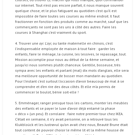
sur internet. Tout n’est pas encore parfait, il nous manque souvent
quelque chose, et le plus fatiguant au quotidien c’est qu’il est
impossible de faire toutes ses courses au même endroit. Il faut
fractionner en fonction des produits comme au marché, sauf que les
commerçants ne sont pas les uns à côté des autres. Faire les
courses à Shanghai c’est vraiment du sport.
4. Trouver une
ayi.
L’
ayi
, ou tante maternelle en chinois, c’est
l’indispensable employée de maison à tout faire : garder les
enfants, faire le ménage, la cuisine, les lessives, le repassage, tout.
Mission accomplie pour nous au début de la 4ème semaine, et
jusqu’ici nous sommes plutôt chanceux. Gentille, bosseuse, très
sympa avec les enfants et parlant (mal) dix mots d’anglais, elle sera
ma meilleure opportunité de bosser mon mandarin au quotidien.
Pour l’instant c’est surtout l’occasion d’avoir beaucoup de mal à se
comprendre et d’en rire des deux côtés. Et elle m’a permis de
commencer le boulot, bénie soit-elle !
5. Emménager, ranger presque tous les cartons, monter les meubles
des enfants et se payer le luxe d’avoir déjà entamé la phase
« déco » (un peu). Et corrolaire : faire notre premier tour chez IKEA.
C’était en semaine, il n’y avait personne, on a retrouvé tous les
Klukbloück et les Justrøvul qu’on avait chez nous, Beauté Brune était
tout content de pouvoir choisir le même lit et la même housse de