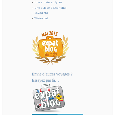
Une année au lycée
Une suisse à Shanghai
Voyagista
Wikiexpat
Envie d’autres voyages ?
Essayez par là…