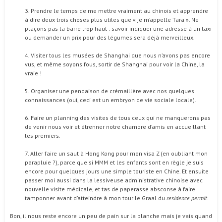
3. Prendre le temps de me mettre vraiment au chinois et apprendre
à dire deux trois choses plus utiles que « je m’appelle Tara ». Ne
plaçons pas la barre trop haut : savoir indiquer une adresse à un taxi
ou demander un prix pour des légumes sera déjà merveilleux.
4. Visiter tous les musées de Shanghai que nous n’avons pas encore
vus, et même soyons fous, sortir de Shanghai pour voir la Chine, la
vraie !
5. Organiser une pendaison de crémaillère avec nos quelques
connaissances (oui, ceci est un embryon de vie sociale locale).
6. Faire un planning des visites de tous ceux qui ne manquerons pas
de venir nous voir et étrenner notre chambre d’amis en accueillant
les premiers.
7. Aller faire un saut à Hong Kong pour mon visa Z (en oubliant mon
parapluie ?), parce que si MMM et les enfants sont en règle je suis
encore pour quelques jours une simple touriste en Chine. Et ensuite
passer moi aussi dans la lessiveuse administrative chinoise avec
nouvelle visite médicale, et tas de paperasse absconse à faire
tamponner avant d’atteindre à mon tour le Graal du
residence permit
.
Bon, il nous reste encore un peu de pain sur la planche mais je vais quand