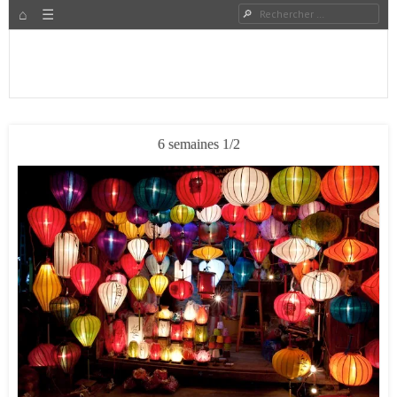
HOME
Rechercher
Menu
PASSER AU CONTENU
Expat à Shanghai en famille – Vivre en Chine – Blog
Le Grand Bond Au Milieu
6 semaines 1/2