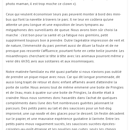
photo maman, il est trop moche ce clown »).
Ceux qui veulent économiser leurs pas peuvent monter à bord des mini-
bus qui font la navette à travers le parc. Il ne leur en coûtera qu’une
attente un peu longue et une exposition de leurs tympans au
mégaphones des surveillants de queue. Nous avons bien sûr choisi la
marche : c’est bon pour la santé et ça fatigue nos gremlins, petit
supplément toujours bon à prendre. Outre l’agréable impression de vert et
de nature, l’immensité du parc permet aussi de diluer la foule et de ne
presque pas ressentir l’affluence, pourtant forte en cette belle journée. Les
misanthropes cherchant le tête à tête avec les animaux pourront même y
venir dès 6h30, avis aux solitaires et aux insomniaques.
Notre matinée familiale eu été quasi parfaite si nous n’avions pas oublié
de prendre un pique-nique avec nous. Car qui dit longue promenade, dit
aussi long trajet de retour et donc enfant affamés avant d’atteindre la
porte de sortie. Nous avions tout de même emmené une boite de Pringles
et de l’eau, mais à quatre sur une boite de Pringles, la disette était à
craindre. Nous nous sommes donc hasardés dans l’achat de quelques
compléments dans l’une des fort nombreuses guérites jalonnant le
parcours. Des petits pains au lait et des saucisses pour un hot-dog
improvisé, une
cup noodle
et des glaces pour le dessert. Un festin décadent
sur le papier, et une mauvaise expérience gustative à l’arrivée. Entre les
petits pains mous vaguement sucrés, les saucisses sucrées-épicées-
colorées-au-goût-étrange et les nouilles pas cuites, seuls les chinois