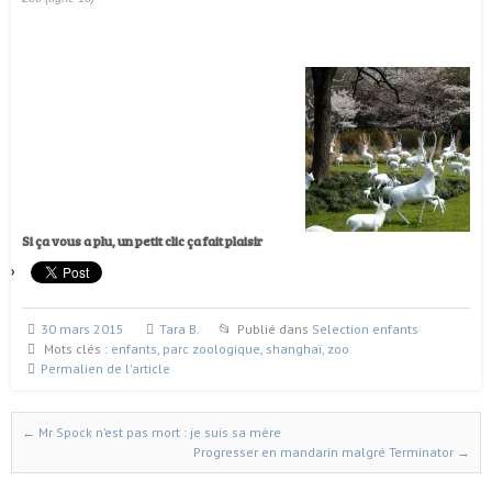
Si ça vous a plu, un petit clic ça fait plaisir
30 mars 2015
Tara B.
Publié dans
Selection enfants
Mots clés :
enfants
,
parc zoologique
,
shanghaï
,
zoo
Permalien de l'article
←
Mr Spock n’est pas mort : je suis sa mère
Naviguer dans les articles
Progresser en mandarin malgré Terminator
→