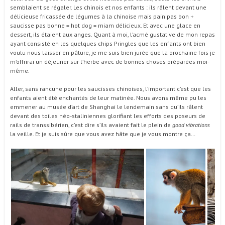
semblaient se régaler. Les chinois et nos enfants : ils râlent devant une
délicieuse fricassée de légumes à la chinoise mais pain pas bon +
saucisse pas bonne = hot dog = miam délicieux. Et avec une glace en
dessert, ils étaient aux anges. Quant à moi, l’acmé gustative de mon repas
ayant consisté en les quelques chips Pringles que les enfants ont bien
voulu nous laisser en pâture, je me suis bien jurée que la prochaine fois je
m’offrirai un déjeuner sur l’herbe avec de bonnes choses préparées moi-
même.
Aller, sans rancune pour les saucisses chinoises, l’important c’est que les
enfants aient été enchantés de leur matinée. Nous avons même pu les
emmener au musée d’art de Shanghai le lendemain sans qu’ils râlent
devant des toiles néo-staliniennes glorifiant les efforts des poseurs de
rails de transsibérien, c’est dire s’ils avaient fait le plein de
good vibrations
la veille. Et je suis sûre que vous avez hâte que je vous montre ça…