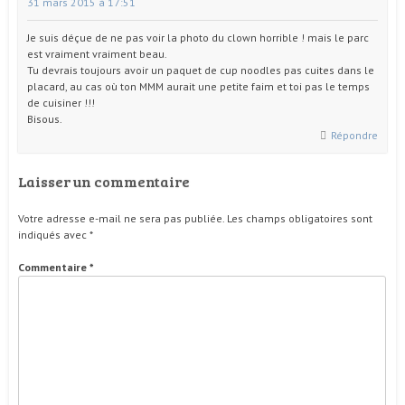
31 mars 2015 à 17:51
Je suis déçue de ne pas voir la photo du clown horrible ! mais le parc
est vraiment vraiment beau.
Tu devrais toujours avoir un paquet de cup noodles pas cuites dans le
placard, au cas où ton MMM aurait une petite faim et toi pas le temps
de cuisiner !!!
Bisous.
Répondre
Laisser un commentaire
Votre adresse e-mail ne sera pas publiée.
Les champs obligatoires sont
indiqués avec
*
Commentaire
*