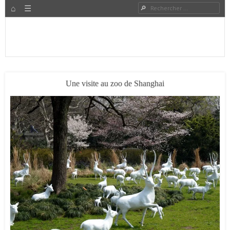
HOME
Rechercher
Menu
PASSER AU CONTENU
Expat à Shanghai en famille – Vivre en Chine – Blog
Le Grand Bond Au Milieu
Une visite au zoo de Shanghai