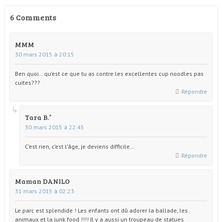
6 Comments
MMM
30 mars 2015 à 20:15
Ben quoi… qu’est ce que tu as contre les excellentes cup noodles pas
cuites???
Répondre
Tara B.
30 mars 2015 à 22:45
C’est rien, c’est l’âge, je deviens difficile…
Répondre
Maman DANILO
31 mars 2015 à 02:23
Le parc est splendide ! Les enfants ont dû adorer la ballade, les
animaux et la junk food !!!! Il y a aussi un troupeau de statues