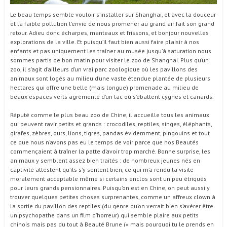
Le beau temps semble vouloir s’installer sur Shanghai, et avec la douceur
et la faible pollution l’envie de nous promener au grand air fait son grand
retour. Adieu donc écharpes, manteaux et frissons, et bonjour nouvelles
explorations de la ville. Et puisqu’il faut bien aussi faire plaisir à nos
enfants et pas uniquement les traîner au musée jusqu’à saturation nous
sommes partis de bon matin pour visiter le zoo de Shanghai. Plus qu’un
zoo, il s’agit d’ailleurs d’un vrai parc zoologique où les pavillons des
animaux sont logés au milieu d’une vaste étendue plantée de plusieurs
hectares qui offre une belle (mais longue) promenade au milieu de
beaux espaces verts agrémenté d’un lac où s’ébattent cygnes et canards.
Réputé comme le plus beau zoo de Chine, il accueille tous les animaux
qui peuvent ravir petits et grands : crocodiles, reptiles, singes, éléphants,
girafes, zèbres, ours, lions, tigres, pandas évidemment, pingouins et tout
ce que nous n’avons pas eu le temps de voir parce que nos Beautés
commençaient à traîner la patte d’avoir trop marché. Bonne surprise, les
animaux y semblent assez bien traités : de nombreux jeunes nés en
captivité attestent qu’ils s’y sentent bien, ce qui m’a rendu la visite
moralement acceptable même si certains enclos sont un peu étriqués
pour leurs grands pensionnaires. Puisqu’on est en Chine, on peut aussi y
trouver quelques petites choses surprenantes, comme un affreux clown à
la sortie du pavillon des reptiles (du genre qu’on verrait bien s’avérer être
un psychopathe dans un film d’horreur) qui semble plaire aux petits
chinois mais pas du tout à Beauté Brune (« mais pourquoi tu le prends en