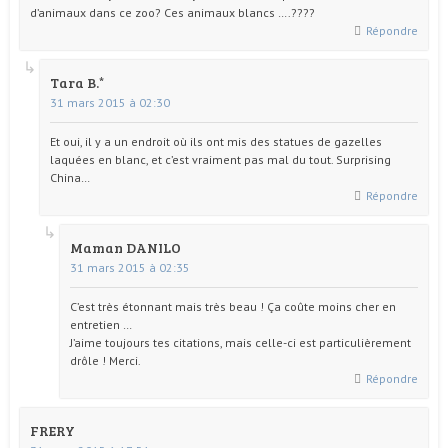
d’animaux dans ce zoo? Ces animaux blancs ….????
Répondre
Tara B.
31 mars 2015 à 02:30
Et oui, il y a un endroit où ils ont mis des statues de gazelles
laquées en blanc, et c’est vraiment pas mal du tout. Surprising
China…
Répondre
Maman DANILO
31 mars 2015 à 02:35
C’est très étonnant mais très beau ! Ça coûte moins cher en
entretien …
J’aime toujours tes citations, mais celle-ci est particulièrement
drôle ! Merci.
Répondre
FRERY