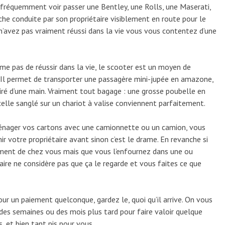
 fréquemment voir passer une Bentley, une Rolls, une Maserati,
he conduite par son propriétaire visiblement en route pour le
 n’avez pas vraiment réussi dans la vie vous vous contentez d’une
me pas de réussir dans la vie, le scooter est un moyen de
l permet de transporter une passagère mini-jupée en amazone,
iré d’une main. Vraiment tout bagage : une grosse poubelle en
celle sanglé sur un chariot à valise conviennent parfaitement.
ménager vos cartons avec une camionnette ou un camion, vous
 votre propriétaire avant sinon c’est le drame. En revanche si
ent de chez vous mais que vous l’enfournez dans une ou
taire ne considère pas que ça le regarde et vous faites ce que
our un paiement quelconque, gardez le, quoi qu’il arrive. On vous
s semaines ou des mois plus tard pour faire valoir quelque
s, et bien tant pis pour vous.