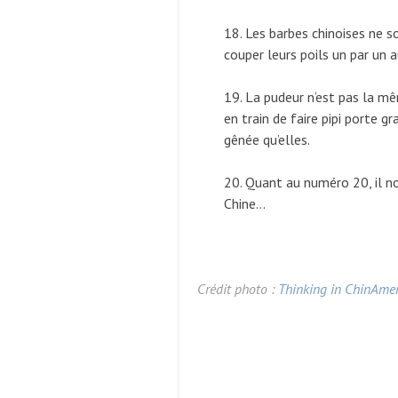
18. Les barbes chinoises ne s
couper leurs poils un par un 
19. La pudeur n’est pas la m
en train de faire pipi porte g
gênée qu’elles.
20. Quant au numéro 20, il no
Chine…
Crédit photo :
Thinking in ChinAme