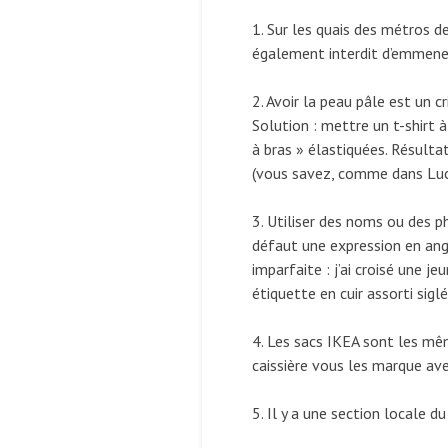
1. Sur les quais des métros de
également interdit d’emmener
2. Avoir la peau pâle est un c
Solution : mettre un t-shirt 
à bras » élastiquées. Résulta
(vous savez, comme dans Luc
3. Utiliser des noms ou des ph
défaut une expression en angl
imparfaite : j’ai croisé une j
étiquette en cuir assorti siglé
4. Les sacs IKEA sont les mê
caissière vous les marque av
5. Il y a une section locale d