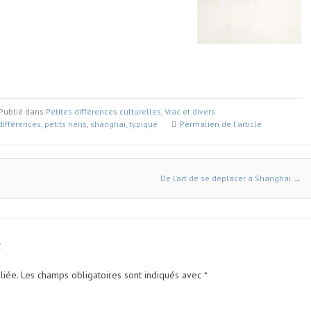
Publié dans
Petites différences culturelles
,
Vrac et divers
différences
,
petits riens
,
shanghaï
,
typique
Permalien de l'article
De l’art de se déplacer à Shanghai
→
e
liée.
Les champs obligatoires sont indiqués avec
*