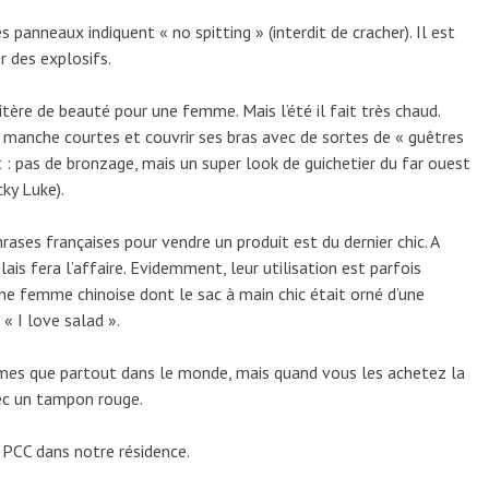
s panneaux indiquent « no spitting » (interdit de cracher). Il est
 des explosifs.
ritère de beauté pour une femme. Mais l’été il fait très chaud.
à manche courtes et couvrir ses bras avec de sortes de « guêtres
t : pas de bronzage, mais un super look de guichetier du far ouest
ky Luke).
rases françaises pour vendre un produit est du dernier chic. A
ais fera l’affaire. Evidemment, leur utilisation est parfois
eune femme chinoise dont le sac à main chic était orné d’une
 « I love salad ».
mes que partout dans le monde, mais quand vous les achetez la
ec un tampon rouge.
u PCC dans notre résidence.