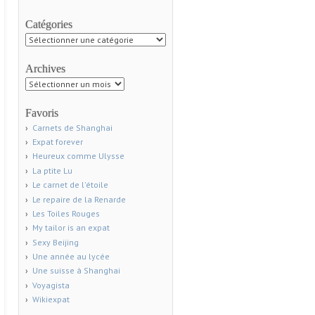
Catégories
Catégories
Archives
Archives
Favoris
Carnets de Shanghai
Expat forever
Heureux comme Ulysse
La ptite Lu
Le carnet de l'étoile
Le repaire de la Renarde
Les Toiles Rouges
My tailor is an expat
Sexy Beijing
Une année au lycée
Une suisse à Shanghai
Voyagista
Wikiexpat