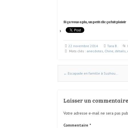
Si ça vous a plu, un petit clic ça fait plaisir
22 novembre 2014
Tara B.
Mots clés :
anecdotes
,
Chine
,
détails
,
←
Escapade en famille à Suzhou…
Naviguer dans les articles
Laisser un commentair
Votre adresse e-mail ne sera pas pub
Commentaire
*