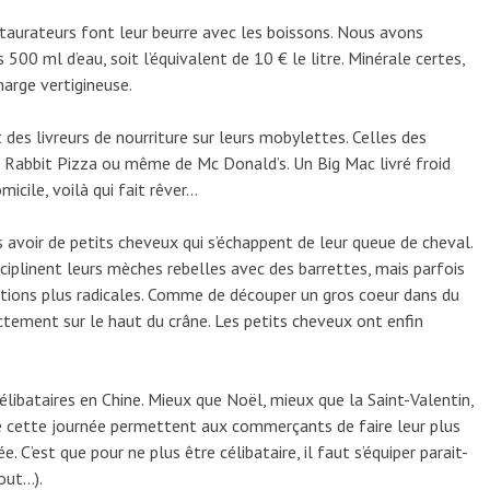
taurateurs font leur beurre avec les boissons. Nous avons
00 ml d’eau, soit l’équivalent de 10 € le litre. Minérale certes,
arge vertigineuse.
des livreurs de nourriture sur leurs mobylettes. Celles des
d Rabbit Pizza ou même de Mc Donald’s. Un Big Mac livré froid
icile, voilà qui fait rêver…
s avoir de petits cheveux qui s’échappent de leur queue de cheval.
ciplinent leurs mèches rebelles avec des barrettes, mais parfois
tions plus radicales. Comme de découper un gros coeur dans du
ectement sur le haut du crâne. Les petits cheveux ont enfin
célibataires en Chine. Mieux que Noël, mieux que la Saint-Valentin,
e cette journée permettent aux commerçants de faire leur plus
ée. C’est que pour ne plus être célibataire, il faut s’équiper parait-
out…).