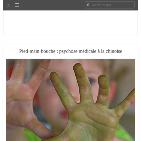
HOME
Rechercher
Menu
PASSER AU CONTENU
Expat à Shanghai en famille – Vivre en Chine – Blog
Le Grand Bond Au Milieu
Pied-main-bouche : psychose médicale à la chinoise