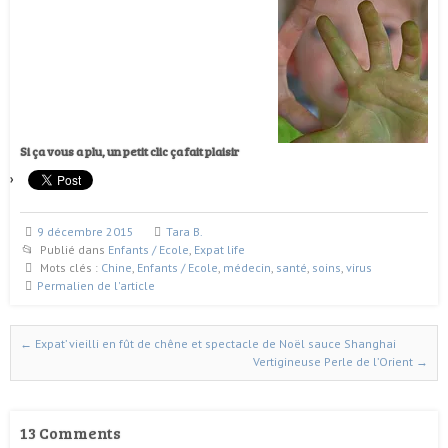
Si ça vous a plu, un petit clic ça fait plaisir
9 décembre 2015
Tara B.
Publié dans
Enfants / Ecole
,
Expat life
Mots clés :
Chine
,
Enfants / Ecole
,
médecin
,
santé
,
soins
,
virus
Permalien de l'article
←
Expat’ vieilli en fût de chêne et spectacle de Noël sauce Shanghai
Naviguer dans les articles
Vertigineuse Perle de l’Orient
→
13 Comments