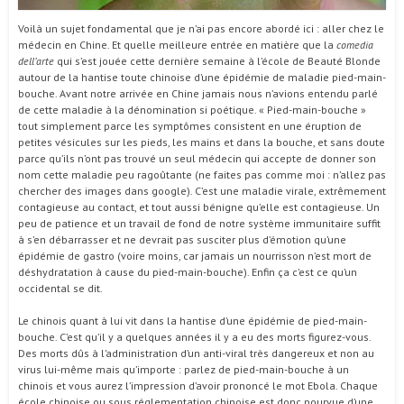
Voilà un sujet fondamental que je n’ai pas encore abordé ici : aller chez le
médecin en Chine. Et quelle meilleure entrée en matière que la
comedia
dell’arte
qui s’est jouée cette dernière semaine à l’école de Beauté Blonde
autour de la hantise toute chinoise d’une épidémie de maladie pied-main-
bouche. Avant notre arrivée en Chine jamais nous n’avions entendu parlé
de cette maladie à la dénomination si poétique. « Pied-main-bouche »
tout simplement parce les symptômes consistent en une éruption de
petites vésicules sur les pieds, les mains et dans la bouche, et sans doute
parce qu’ils n’ont pas trouvé un seul médecin qui accepte de donner son
nom cette maladie peu ragoûtante (ne faites pas comme moi : n’allez pas
chercher des images dans google). C’est une maladie virale, extrêmement
contagieuse au contact, et tout aussi bénigne qu’elle est contagieuse. Un
peu de patience et un travail de fond de notre système immunitaire suffit
à s’en débarrasser et ne devrait pas susciter plus d’émotion qu’une
épidémie de gastro (voire moins, car jamais un nourrisson n’est mort de
déshydratation à cause du pied-main-bouche). Enfin ça c’est ce qu’un
occidental se dit.
Le chinois quant à lui vit dans la hantise d’une épidémie de pied-main-
bouche. C’est qu’il y a quelques années il y a eu des morts figurez-vous.
Des morts dûs à l’administration d’un anti-viral très dangereux et non au
virus lui-même mais qu’importe : parlez de pied-main-bouche à un
chinois et vous aurez l’impression d’avoir prononcé le mot Ebola. Chaque
école chinoise ou sous réglementation chinoise est donc pourvue d’une