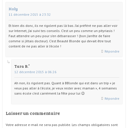
Holy
11 décembre 2015 à 23:32
Et bien dis donc, ils ne rigolent pas là bas. J’ai préféré ne pas aller voir
sur Internet, j’ai suivi tes conseils. C’est un peu comme un pityriasis !
Faut attendre un peu pour s’en débarrasser ! (bon j’arrête de faire
comme si j’étais docteur). C’est Beauté Blonde qui devait être tout
content de ne pas aller à l’école !
Répondre
Tara B.
12 décembre 2015 à 06:26
Ah non, ils rigolent pas. Quant à BBlonde qui est dans un trip « je
veux pas aller à l’école, je veux rester avec maman », 4 semaines
sans école c’est carrément la fête pour lui 😉
Répondre
Laisser un commentaire
Votre adresse e-mail ne sera pas publiée.
Les champs obligatoires sont