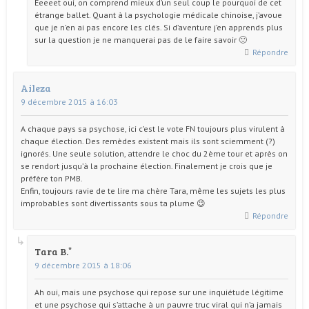
Eeeeet oui, on comprend mieux d’un seul coup le pourquoi de cet
étrange ballet. Quant à la psychologie médicale chinoise, j’avoue
que je n’en ai pas encore les clés. Si d’aventure j’en apprends plus
sur la question je ne manquerai pas de le faire savoir 🙂
Répondre
Aileza
9 décembre 2015 à 16:03
A chaque pays sa psychose, ici c’est le vote FN toujours plus virulent à
chaque élection. Des remèdes existent mais ils sont sciemment (?)
ignorés. Une seule solution, attendre le choc du 2ème tour et après on
se rendort jusqu’à la prochaine élection. Finalement je crois que je
préfère ton PMB.
Enfin, toujours ravie de te lire ma chère Tara, même les sujets les plus
improbables sont divertissants sous ta plume 😉
Répondre
Tara B.
9 décembre 2015 à 18:06
Ah oui, mais une psychose qui repose sur une inquiétude légitime
et une psychose qui s’attache à un pauvre truc viral qui n’a jamais