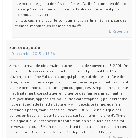
tué personne, ça n’a rien à voir ! L’un est facile à tourner en dérision
parce qu’intrinsèquement comique, l’autre est forcément plus
compliqué à avaler…
En tout cas merci pour le compliment : divertir en écrivant sur des
thèmes improbables est mon credo 🙂
Répondre
zorrosaopaulo
10 décembre 2015 à 15:26
Arrrgh ! la malade pied-main-bouche…..que de souvenirs !!!! 2001. On
rentre pour les vacances de Noël en France et pendant les 13h
d’avion, notre bébé Val qui pleure, qui pleure, qui pleure…..refuse de
téter, ne prend plus son pouce….l’horreur, avec le personnel naviguant
qui me demande de la calmer (bin oui, quoi, c’est simple….n’est-ce pas
!) et finalement, consultation en urgence dès l’arrivée, imaginant le
pire (occlusion, appendicite, voir autres catastrophes…) pour entendre
notre médecin de famille déclarer « Ah ! depuis le temps que j’en
entendais parler, mon 1er cas en France !!!!!! ». Elle n’a eu que des
aphtes en bouche + 1 sur le pied et 1 sur les mains, histoire d’affirmer
le diagnostic. Tout est passé très vite mais on n’oubliera pas de sitôt
ce voyage retour… ! Maintenant, en lisant tout ça, je rigole de bon cœur,
merci Tara !!!! Excellente fin d’année depuis le Brésil ! Beijos.
Répondre