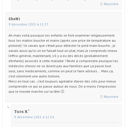
Répondre
SheNi
9 décembre 2015 à 11:37
Ah mais voilà pourquoi les enfants se font examiner religieusement
tous les matins bouche et mains (après une prise de température au
pistolet) ! Je savais que c’était pour détecter le pied-main-bouche ; je
savais aussi qu’ici on en faisait tout un plat, mais je comprends mieux
l’effroi général, maintenant, s’il y a eu des décès (probablement
d’enfants) associés à cette maladie ! Reste à comprendre pourquoi les
médecins chinois ne se disent pas aux familles que ça passe tout
seul, sans médicaments, comme on peut le faire ailleurs … Mais ça,
c’est sûrement une autre histoire.
Merci en tout cas ; c’est toujours agréable d’avoir des clés pour mieux
comprendre ce qui se passe autour de nous. On a moins l’impression
que le monde marche sur la tête 🙂
Répondre
Tara B.
9 décembre 2015 à 12:54