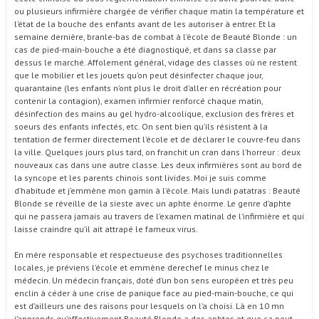
ou plusieurs infirmière chargée de vérifier chaque matin la température et
l’état de la bouche des enfants avant de les autoriser à entrer. Et la
semaine dernière, branle-bas de combat à l’école de Beauté Blonde : un
cas de pied-main-bouche a été diagnostiqué, et dans sa classe par
dessus le marché. Affolement général, vidage des classes où ne restent
que le mobilier et les jouets qu’on peut désinfecter chaque jour,
quarantaine (les enfants n’ont plus le droit d’aller en récréation pour
contenir la contagion), examen infirmier renforcé chaque matin,
désinfection des mains au gel hydro-alcoolique, exclusion des frères et
soeurs des enfants infectés, etc. On sent bien qu’ils résistent à la
tentation de fermer directement l’école et de déclarer le couvre-feu dans
la ville. Quelques jours plus tard, on franchit un cran dans l’horreur : deux
nouveaux cas dans une autre classe. Les deux infirmières sont au bord de
la syncope et les parents chinois sont livides. Moi je suis comme
d’habitude et j’emmène mon gamin à l’école. Mais lundi patatras : Beauté
Blonde se réveille de la sieste avec un aphte énorme. Le genre d’aphte
qui ne passera jamais au travers de l’examen matinal de l’infirmière et qui
laisse craindre qu’il ait attrapé le fameux virus.
En mère responsable et respectueuse des psychoses traditionnelles
locales, je préviens l’école et emmène derechef le minus chez le
médecin. Un médecin français, doté d’un bon sens européen et très peu
enclin à céder à une crise de panique face au pied-main-bouche, ce qui
est d’ailleurs une des raisons pour lesquels on l’a choisi. Là en 10 mn
j’apprends qu’effectivement Beauté Blonde a des aphtes et que ça peut