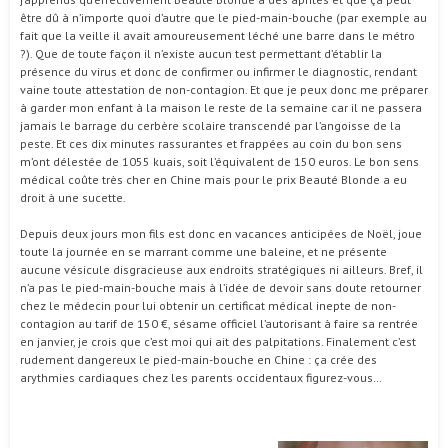
être dû à n’importe quoi d’autre que le pied-main-bouche (par exemple au
fait que la veille il avait amoureusement léché une barre dans le métro
?). Que de toute façon il n’existe aucun test permettant d’établir la
présence du virus et donc de confirmer ou infirmer le diagnostic, rendant
vaine toute attestation de non-contagion. Et que je peux donc me préparer
à garder mon enfant à la maison le reste de la semaine car il ne passera
jamais le barrage du cerbère scolaire transcendé par l’angoisse de la
peste. Et ces dix minutes rassurantes et frappées au coin du bon sens
m’ont délestée de 1055 kuais, soit l’équivalent de 150 euros. Le bon sens
médical coûte très cher en Chine mais pour le prix Beauté Blonde a eu
droit à une sucette.
Depuis deux jours mon fils est donc en vacances anticipées de Noël, joue
toute la journée en se marrant comme une baleine, et ne présente
aucune vésicule disgracieuse aux endroits stratégiques ni ailleurs. Bref, il
n’a pas le pied-main-bouche mais à l’idée de devoir sans doute retourner
chez le médecin pour lui obtenir un certificat médical inepte de non-
contagion au tarif de 150 €, sésame officiel l’autorisant à faire sa rentrée
en janvier, je crois que c’est moi qui ait des palpitations. Finalement c’est
rudement dangereux le pied-main-bouche en Chine : ça crée des
arythmies cardiaques chez les parents occidentaux figurez-vous…