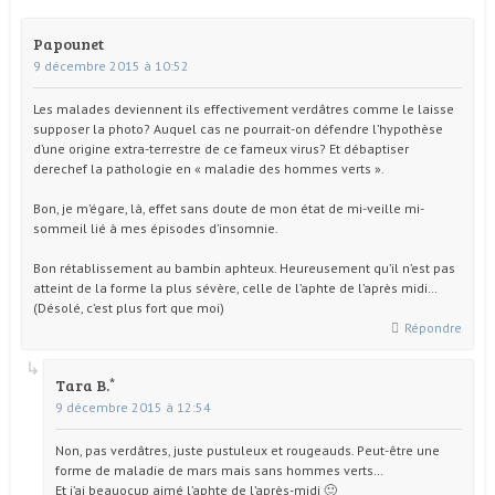
Papounet
9 décembre 2015 à 10:52
Les malades deviennent ils effectivement verdâtres comme le laisse
supposer la photo? Auquel cas ne pourrait-on défendre l’hypothèse
d’une origine extra-terrestre de ce fameux virus? Et débaptiser
derechef la pathologie en « maladie des hommes verts ».
Bon, je m’égare, là, effet sans doute de mon état de mi-veille mi-
sommeil lié à mes épisodes d’insomnie.
Bon rétablissement au bambin aphteux. Heureusement qu’il n’est pas
atteint de la forme la plus sévère, celle de l’aphte de l’après midi…
(Désolé, c’est plus fort que moi)
Répondre
Tara B.
9 décembre 2015 à 12:54
Non, pas verdâtres, juste pustuleux et rougeauds. Peut-être une
forme de maladie de mars mais sans hommes verts…
Et j’ai beauocup aimé l’aphte de l’après-midi 🙂