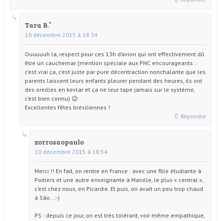
Tara B.
10 décembre 2015 à 18:34
Ouuuuuh la, respect pour ces 13h d’avion qui ont effectivement dû
être un cauchemar (mention spéciale aux PNC encourageants :
c’est vrai ça, c’est juste par pure décontraction nonchalante que les
parents laissent leurs enfants pleurer pendant des heures, ils ont
des oreilles en kevlar et ça ne leur tape jamais sur le système,
c’est bien connu) 😉
Excellentes fêtes brésiliennes !
Répondre
zorrosaopaulo
10 décembre 2015 à 18:54
Merci !! En fait, on rentre en France : avec une fille étudiante à
Poitiers et une autre enseignante à Manille, le plus « central »,
c’est chez nous, en Picardie. Et puis, on avait un peu trop chaud
à São…:-)
PS : depuis ce jour, on est très tolérant, voir même empathique,