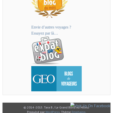
Envie d’autres voyages ?
Essayez par là…
© 2014 -2015. Tara B. / Le Grand Bond Au Milieu.
Propulsé par
WordPress
. Thème
Emphaino
.