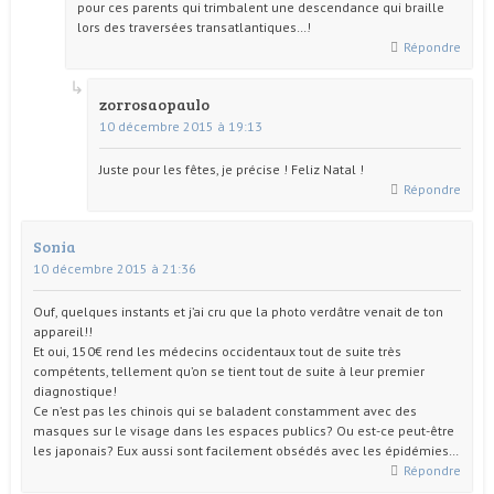
pour ces parents qui trimbalent une descendance qui braille
lors des traversées transatlantiques…!
Répondre
zorrosaopaulo
10 décembre 2015 à 19:13
Juste pour les fêtes, je précise ! Feliz Natal !
Répondre
Sonia
10 décembre 2015 à 21:36
Ouf, quelques instants et j’ai cru que la photo verdâtre venait de ton
appareil!!
Et oui, 150€ rend les médecins occidentaux tout de suite très
compétents, tellement qu’on se tient tout de suite à leur premier
diagnostique!
Ce n’est pas les chinois qui se baladent constamment avec des
masques sur le visage dans les espaces publics? Ou est-ce peut-être
les japonais? Eux aussi sont facilement obsédés avec les épidémies…
Répondre