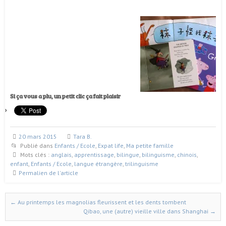
Si ça vous a plu, un petit clic ça fait plaisir
20 mars 2015
Tara B.
Publié dans
Enfants / Ecole
,
Expat life
,
Ma petite famille
Mots clés :
anglais
,
apprentissage
,
bilingue
,
bilinguisme
,
chinois
,
enfant
,
Enfants / Ecole
,
langue étrangère
,
trilinguisme
Permalien de l'article
←
Au printemps les magnolias fleurissent et les dents tombent
Naviguer dans les articles
Qibao, une (autre) vieille ville dans Shanghai
→