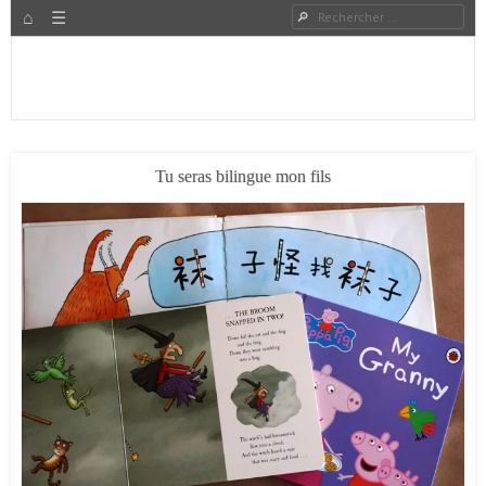
HOME
Rechercher
Menu
PASSER AU CONTENU
Expat à Shanghai en famille – Vivre en Chine – Blog
Le Grand Bond Au Milieu
Tu seras bilingue mon fils