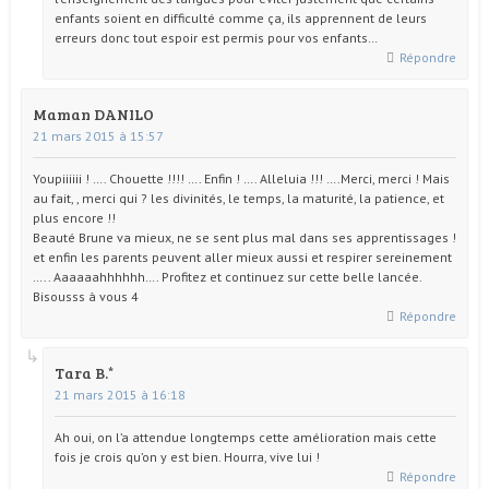
enfants soient en difficulté comme ça, ils apprennent de leurs
erreurs donc tout espoir est permis pour vos enfants…
Répondre
Maman DANILO
21 mars 2015 à 15:57
Youpiiiiii ! …. Chouette !!!! …. Enfin ! …. Alleluia !!! ….Merci, merci ! Mais
au fait, , merci qui ? les divinités, le temps, la maturité, la patience, et
plus encore !!
Beauté Brune va mieux, ne se sent plus mal dans ses apprentissages !
et enfin les parents peuvent aller mieux aussi et respirer sereinement
….. Aaaaaahhhhhh…. Profitez et continuez sur cette belle lancée.
Bisousss à vous 4
Répondre
Tara B.
21 mars 2015 à 16:18
Ah oui, on l’a attendue longtemps cette amélioration mais cette
fois je crois qu’on y est bien. Hourra, vive lui !
Répondre