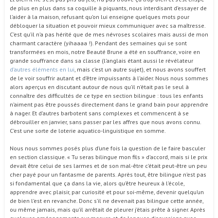
de plus en plus dans sa coquille à piquants, nous interdisant d’essayer de
l’aider à la maison, refusant qu’on lui enseigne quelques mots pour
débloquer la situation et pouvoir mieux communiquer avec sa maîtresse.
C’est qu’il n’a pas hérité que de mes névroses scolaires mais aussi de mon
charmant caractère (yihaaaa !). Pendant des semaines qui se sont
transformées en mois, notre Beauté Brune a été en souffrance, voire en
grande souffrance dans sa classe (l’anglais étant aussi le révélateur
d’autres éléments en lui
, mais c’est un autre sujet), et nous avons souffert
de le voir souffrir autant et d’être impuissants à l’aider. Nous nous sommes
alors aperçus en discutant autour de nous qu’il n’était pas le seul à
connaître des difficultés de ce type en section bilingue : tous les enfants
n’aiment pas être poussés directement dans le grand bain pour apprendre
à nager. Et d’autres barbotent sans complexes et commencent à se
débrouiller en janvier, sans passer par les affres que nous avons connu.
C’est une sorte de loterie aquatico-linguistique en somme.
Nous nous sommes posés plus d’une fois la question de le faire basculer
en section classique. « Tu seras bilingue mon fils » d’accord, mais si le prix
devait être celui de ses larmes et de son mal-être c’était peut-être un peu
cher payé pour un fantasme de parents. Après tout, être bilingue n’est pas
si fondamental que ça dans la vie, alors qu’être heureux à l’école,
apprendre avec plaisir, par curiosité et pour soi-même, devenir quelqu’un
de bien l’est en revanche. Donc s’il ne devenait pas bilingue cette année,
ou même jamais, mais qu’il arrêtait de pleurer j’étais prête à signer. Après