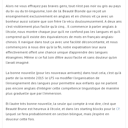
Alors ne vous effrayez pas braves gens, tout n’est pas noir ou gris au pays
du bi- ou du tri-linguisme, loin de là. Beauté Blonde qui reçoit un
enseignement exclusivement en anglais et en chinois vit ça avec un
bonheur aussi solaire que son frère l’a vécu douloureusement. A deux ans
c’est visiblement plus facile qu’à cinq… Il commence à parler anglais à
l’école, nous montre chaque jour qu’il ne confond pas les langues et qu’il
comprend qu’il existe des équivalences de mots en français-anglais-
chinois. Il navigue dans tout ça avec une facilité déconcertante, et nous
commençons à nous dire qu’à la fin, notre expatriation leur aura
effectivement offert une chance unique d’apprendre des langues
étrangères. Même si ce fut loin d’être aussi facile et sans douleur qu’on
l’avait imaginé.
La bonne nouvelle (pour les nouveaux arrivants) dans tout cela, c’est qu’à
partir de la rentrée 2015 le LFS va modifier l’organisation de
l’enseignement des langues pour permettre aux enfants qui ne parlent
pas encore anglais d’intégrer cette compétence linguistique de manière
plus graduelle que par l’immersion.
Et l’autre très bonne nouvelle, la seule qui compte à vrai dire, c’est que
Beauté Brune est heureux à l’école, et dans les starting blocks pour le
CP
.
Lequel se fera probablement en section bilingue, mais j’espère en
douceur cette fois.