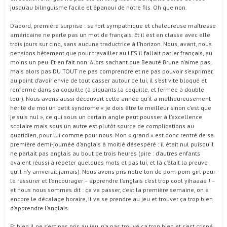
jusqu’au bilinguisme facile et épanoui de notre fils. Oh que non.
D’abord, première surprise : sa fort sympathique et chaleureuse maîtresse
américaine ne parle pas un mot de français. Et il est en classe avec elle
trois jours sur cinq, sans aucune traductrice à l’horizon. Nous, avant, nous
pensions bêtement que pour travailler au LFS il fallait parler français, au
moins un peu. Et en fait non. Alors sachant que Beauté Brune n’aime pas,
mais alors pas DU TOUT ne pas comprendre et ne pas pouvoir s’exprimer,
au point d’avoir envie de tout casser autour de lui, il s’est vite bloqué et
renfermé dans sa coquille (à piquants la coquille, et fermée à double
tour). Nous avons aussi découvert cette année qu’il a malheureusement
hérité de moi un petit syndrome « je dois être le meilleur sinon c’est que
je suis nul », ce qui sous un certain angle peut pousser à l’excellence
scolaire mais sous un autre est plutôt source de complications au
quotidien, pour lui comme pour nous. Mon « grand » est donc rentré de sa
première demi-journée d’anglais à moitié désespéré : il était nul puisqu’il
ne parlait pas anglais au bout de trois heures (pire : d’autres enfants
avaient réussi à répéter quelques mots et pas lui, et là c’était la preuve
qu’il n’y arriverait jamais). Nous avons pris notre ton de pom-pom girl pour
le rassurer et l’encourager – apprendre l’anglais c’est trop cool yihaaaa ! –
et nous nous sommes dit : ça va passer, c’est la première semaine, on a
encore le décalage horaire, il va se prendre au jeu et trouver ça trop bien
d’apprendre l’anglais.
Et bien il ne s’est pas pris au jeu, n’a pas trouvé ça trop bien et s’est crispé