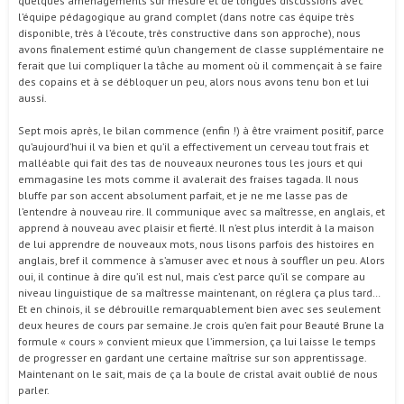
quelques aménagements sur mesure et de longues discussions avec
l’équipe pédagogique au grand complet (dans notre cas équipe très
disponible, très à l’écoute, très constructive dans son approche), nous
avons finalement estimé qu’un changement de classe supplémentaire ne
ferait que lui compliquer la tâche au moment où il commençait à se faire
des copains et à se débloquer un peu, alors nous avons tenu bon et lui
aussi.
Sept mois après, le bilan commence (enfin !) à être vraiment positif, parce
qu’aujourd’hui il va bien et qu’il a effectivement un cerveau tout frais et
malléable qui fait des tas de nouveaux neurones tous les jours et qui
emmagasine les mots comme il avalerait des fraises tagada. Il nous
bluffe par son accent absolument parfait, et je ne me lasse pas de
l’entendre à nouveau rire. Il communique avec sa maîtresse, en anglais, et
apprend à nouveau avec plaisir et fierté. Il n’est plus interdit à la maison
de lui apprendre de nouveaux mots, nous lisons parfois des histoires en
anglais, bref il commence à s’amuser avec et nous à souffler un peu. Alors
oui, il continue à dire qu’il est nul, mais c’est parce qu’il se compare au
niveau linguistique de sa maîtresse maintenant, on réglera ça plus tard…
Et en chinois, il se débrouille remarquablement bien avec ses seulement
deux heures de cours par semaine. Je crois qu’en fait pour Beauté Brune la
formule « cours » convient mieux que l’immersion, ça lui laisse le temps
de progresser en gardant une certaine maîtrise sur son apprentissage.
Maintenant on le sait, mais de ça la boule de cristal avait oublié de nous
parler.