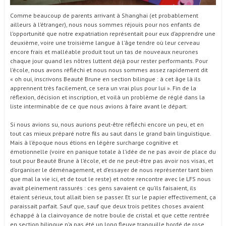
Comme beaucoup de parents arrivant à Shanghai (et probablement
ailleurs à l’étranger), nous nous sommes réjouis pour nos enfants de
l’opportunité que notre expatriation représentait pour eux d’apprendre une
deuxième, voire une troisième langue à l’âge tendre où leur cerveau
encore frais et malléable produit tout un tas de nouveaux neurones
chaque jour quand les nôtres luttent déjà pour rester performants. Pour
l’école, nous avons réfléchi et nous nous sommes assez rapidement dit
« oh oui, inscrivons Beauté Brune en section bilingue : à cet âge là ils
apprennent très facilement, ce sera un vrai plus pour lui ». Fin de la
réflexion, décision et inscription, et voilà un problème de réglé dans la
liste interminable de ce que nous avions à faire avant le départ.
Si nous avions su, nous aurions peut-être réfléchi encore un peu, et en
tout cas mieux préparé notre fils au saut dans le grand bain linguistique.
Mais à l’époque nous étions en légère surcharge cognitive et
émotionnelle (voire en panique totale à l’idée de ne pas avoir de place du
tout pour Beauté Brune à l’école, et de ne peut-être pas avoir nos visas, et
d’organiser le déménagement, et d’essayer de nous représenter tant bien
que mal la vie ici, et de tout le reste) et notre rencontre avec le LFS nous
avait pleinement rassurés : ces gens savaient ce qu’ils faisaient, ils
étaient sérieux, tout allait bien se passer. Et sur le papier effectivement, ça
paraissait parfait. Sauf que, sauf que deux trois petites choses avaient
échappé à la clairvoyance de notre boule de cristal et que cette rentrée
en section bilingue n’a pas été un long fleuve tranquille bordé de rose