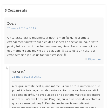
5 Comments
Doris
21 mars 2015 à 00:15
Oh lalalalalala, je m’apprête à inscrire mon fils qui ressemble
étrangement au vôtre sur bien des aspects en section bilingue. Votre
post génère en moi une énooooorme angoisse. Rassurez-vous, il y a
des moment dans ma vie où je suis zen ;-)) C’est juste un hasard si
cette semaine je suis un tantinet stressée 😉
Répondre
Tara B.
21 mars 2015 à 06:41
A ce qu’il semble c’est quand même lui qui a tiré le numéro le plus
pourri à la loterie, aucun des autres enfants de sa classe n’était à
ce point en difficulté avec l’idée de ne pas tout maîtriser (et encore
une fois, il n’y avait pas que l’anglais, qui a plus servi de révélateur
que de cause unique). Et l’année prochaine ils remodèlent
l’enseignement des langues pour éviter justement que certains